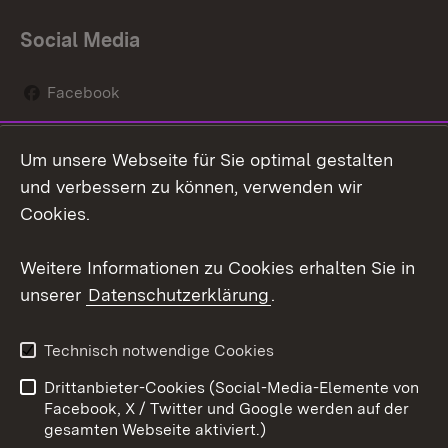
Social Media
Facebook
Instagram
Um unsere Webseite für Sie optimal gestalten
Social Wall
und verbessern zu können, verwenden wir
Cookies.
Youtube
Weitere Informationen zu Cookies erhalten Sie in
Zum 
unserer
Datenschutzerklärung
.
Kontakt
Datenschutz
Erklärung zur
Benutzungshinweise
Technisch notwendige Cookies
Barrierefreiheit
Drittanbieter-Cookies (Social-Media-Elemente von
Impressum
Cookies
Facebook, X / Twitter und Google werden auf der
gesamten Webseite aktiviert.)