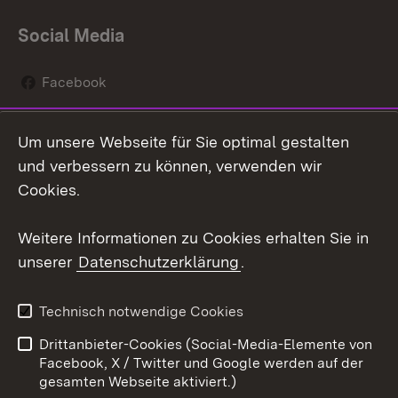
Social Media
Facebook
Instagram
Um unsere Webseite für Sie optimal gestalten
Social Wall
und verbessern zu können, verwenden wir
Cookies.
Youtube
Weitere Informationen zu Cookies erhalten Sie in
Zum 
unserer
Datenschutzerklärung
.
Kontakt
Datenschutz
Erklärung zur
Benutzungshinweise
Technisch notwendige Cookies
Barrierefreiheit
Drittanbieter-Cookies (Social-Media-Elemente von
Impressum
Cookies
Facebook, X / Twitter und Google werden auf der
gesamten Webseite aktiviert.)