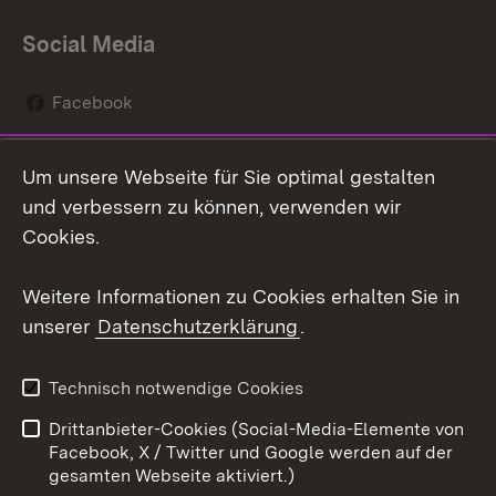
Social Media
Facebook
Instagram
Um unsere Webseite für Sie optimal gestalten
Social Wall
und verbessern zu können, verwenden wir
Cookies.
Youtube
Weitere Informationen zu Cookies erhalten Sie in
Zum 
unserer
Datenschutzerklärung
.
Kontakt
Datenschutz
Erklärung zur
Benutzungshinweise
Technisch notwendige Cookies
Barrierefreiheit
Drittanbieter-Cookies (Social-Media-Elemente von
Impressum
Cookies
Facebook, X / Twitter und Google werden auf der
gesamten Webseite aktiviert.)