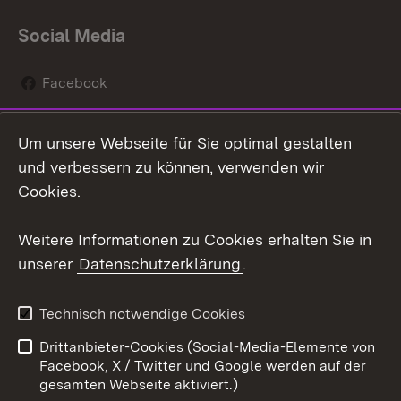
Social Media
Facebook
Instagram
Um unsere Webseite für Sie optimal gestalten
Social Wall
und verbessern zu können, verwenden wir
Cookies.
Youtube
Weitere Informationen zu Cookies erhalten Sie in
Zum 
unserer
Datenschutzerklärung
.
Kontakt
Datenschutz
Erklärung zur
Benutzungshinweise
Technisch notwendige Cookies
Barrierefreiheit
Drittanbieter-Cookies (Social-Media-Elemente von
Impressum
Cookies
Facebook, X / Twitter und Google werden auf der
gesamten Webseite aktiviert.)