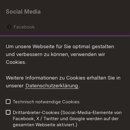
Social Media
Facebook
Instagram
Um unsere Webseite für Sie optimal gestalten
Social Wall
und verbessern zu können, verwenden wir
Cookies.
Youtube
Weitere Informationen zu Cookies erhalten Sie in
Zum 
unserer
Datenschutzerklärung
.
Kontakt
Datenschutz
Erklärung zur
Benutzungshinweise
Technisch notwendige Cookies
Barrierefreiheit
Drittanbieter-Cookies (Social-Media-Elemente von
Impressum
Cookies
Facebook, X / Twitter und Google werden auf der
gesamten Webseite aktiviert.)