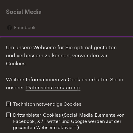
Social Media
Facebook
Instagram
Um unsere Webseite für Sie optimal gestalten
Social Wall
und verbessern zu können, verwenden wir
Cookies.
Youtube
Weitere Informationen zu Cookies erhalten Sie in
Zum 
unserer
Datenschutzerklärung
.
Kontakt
Datenschutz
Erklärung zur
Benutzungshinweise
Technisch notwendige Cookies
Barrierefreiheit
Drittanbieter-Cookies (Social-Media-Elemente von
Impressum
Cookies
Facebook, X / Twitter und Google werden auf der
gesamten Webseite aktiviert.)