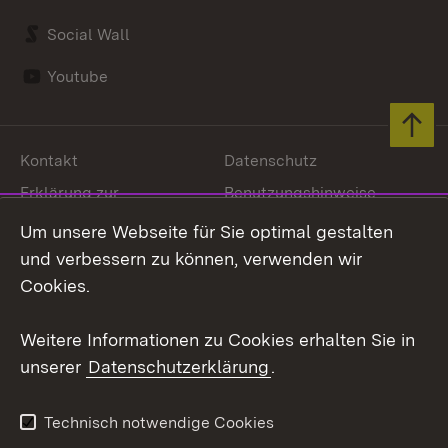
Social Wall
Youtube
Zum 
Kontakt
Datenschutz
Erklärung zur
Benutzungshinweise
Barrierefreiheit
Um unsere Webseite für Sie optimal gestalten
Impressum
Cookies
und verbessern zu können, verwenden wir
Cookies.
Weitere Informationen zu Cookies erhalten Sie in
Link zum Landesportal
unserer
Datenschutzerklärung
.
Technisch notwendige Cookies