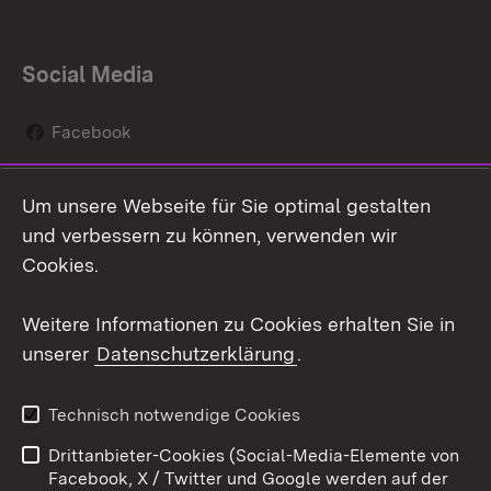
Social Media
Facebook
Instagram
Um unsere Webseite für Sie optimal gestalten
Social Wall
und verbessern zu können, verwenden wir
Cookies.
Youtube
Weitere Informationen zu Cookies erhalten Sie in
Zum 
unserer
Datenschutzerklärung
.
Kontakt
Datenschutz
Erklärung zur
Benutzungshinweise
Technisch notwendige Cookies
Barrierefreiheit
Drittanbieter-Cookies (Social-Media-Elemente von
Impressum
Cookies
Facebook, X / Twitter und Google werden auf der