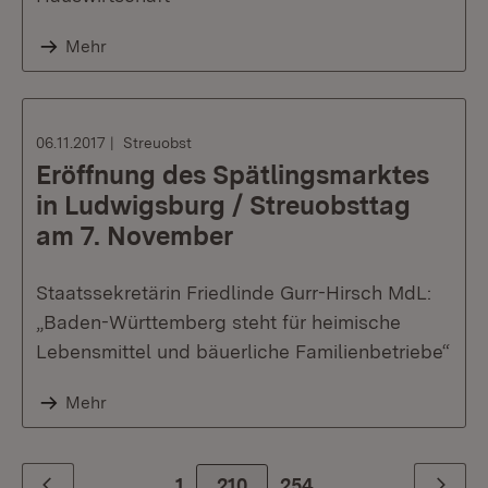
Mehr
06.11.2017
Streuobst
Eröffnung des Spätlingsmarktes
in Ludwigsburg / Streuobsttag
am 7. November
Staatssekretärin Friedlinde Gurr-Hirsch MdL:
„Baden-Württemberg steht für heimische
Lebensmittel und bäuerliche Familienbetriebe“
Mehr
1
210
Zur letzte Seite
254