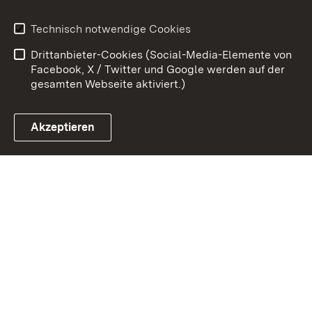
Erklärung zur
Benutzungshinweise
Technisch notwendige Cookies
Barrierefreiheit
Drittanbieter-Cookies (Social-Media-Elemente von
Impressum
Cookies
Facebook, X / Twitter und Google werden auf der
gesamten Webseite aktiviert.)
Akzeptieren
Link zum Landesportal