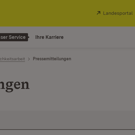
Extern:
Landesportal
ser Service
Ihre Karriere
chkeitsarbeit
Pressemitteilungen
ungen