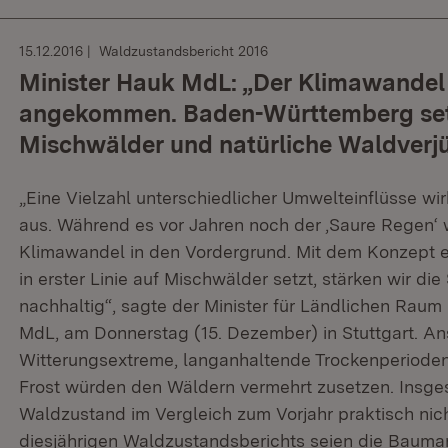
15.12.2016
Waldzustandsbericht 2016
Minister Hauk MdL: „Der Klimawandel 
angekommen. Baden-Württemberg setz
Mischwälder und natürliche Waldver
„Eine Vielzahl unterschiedlicher Umwelteinflüsse wirk
aus. Während es vor Jahren noch der ‚Saure Regen‘ wa
Klimawandel in den Vordergrund. Mit dem Konzept e
in erster Linie auf Mischwälder setzt, stärken wir di
nachhaltig“, sagte der Minister für Ländlichen Rau
MdL, am Donnerstag (15. Dezember) in Stuttgart. A
Witterungsextreme, langanhaltende Trockenperiode
Frost würden den Wäldern vermehrt zusetzen. Insges
Waldzustand im Vergleich zum Vorjahr praktisch nic
diesjährigen Waldzustandsberichts seien die Baumar