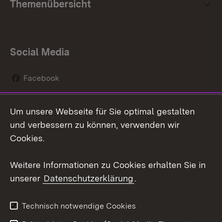
Themenübersicht
Social Media
Facebook
Instagram
Um unsere Webseite für Sie optimal gestalten
Social Wall
und verbessern zu können, verwenden wir
Cookies.
Youtube
Weitere Informationen zu Cookies erhalten Sie in
Zum 
unserer
Datenschutzerklärung
.
Kontakt
Datenschutz
Erklärung zur
Benutzungshinweise
Technisch notwendige Cookies
Barrierefreiheit