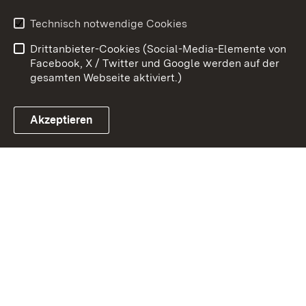
Erklärung zur
Benutzungshinweise
Technisch notwendige Cookies
Barrierefreiheit
Drittanbieter-Cookies (Social-Media-Elemente von
Impressum
Cookies
Facebook, X / Twitter und Google werden auf der
gesamten Webseite aktiviert.)
Akzeptieren
Link zum Landesportal