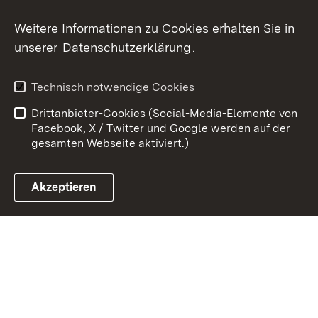
Weitere Informationen zu Cookies erhalten Sie in
Zum 
unserer
Datenschutzerklärung
.
Kontakt
Datenschutz
Erklärung zur
Benutzungshinweise
Technisch notwendige Cookies
Barrierefreiheit
Drittanbieter-Cookies (Social-Media-Elemente von
Impressum
Cookies
Facebook, X / Twitter und Google werden auf der
gesamten Webseite aktiviert.)
Akzeptieren
Link zum Landesportal