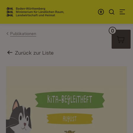
Zum Inhalt springen
Link zur Startseite
0
Warenko
Publikationen
Zurück zur Liste