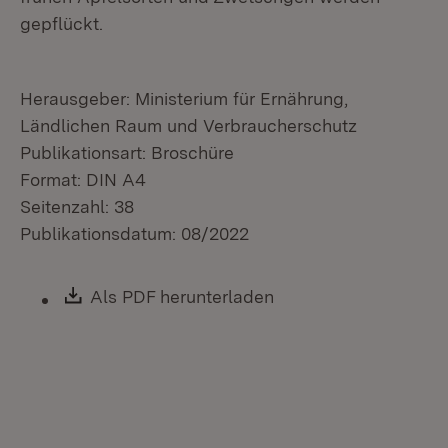
gepflückt.
Herausgeber: Ministerium für Ernährung,
Ländlichen Raum und Verbraucherschutz
Publikationsart: Broschüre
Format: DIN A4
Seitenzahl: 38
Publikationsdatum: 08/2022
Download:
Als PDF herunterladen
(Öffnet in neuem Fen