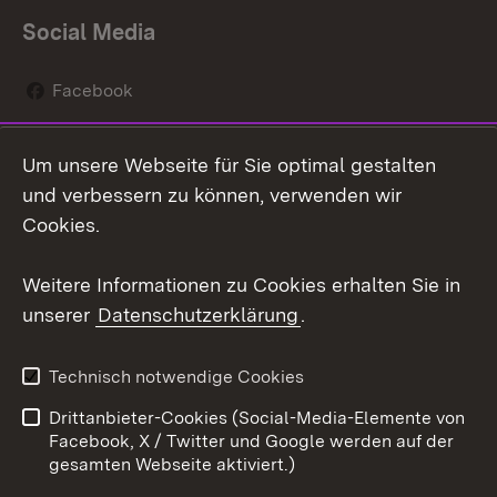
Social Media
Facebook
Instagram
Um unsere Webseite für Sie optimal gestalten
Social Wall
und verbessern zu können, verwenden wir
Cookies.
Youtube
Weitere Informationen zu Cookies erhalten Sie in
Zum 
unserer
Datenschutzerklärung
.
Kontakt
Datenschutz
Erklärung zur
Benutzungshinweise
Technisch notwendige Cookies
Barrierefreiheit
Drittanbieter-Cookies (Social-Media-Elemente von
Impressum
Cookies
Facebook, X / Twitter und Google werden auf der
gesamten Webseite aktiviert.)