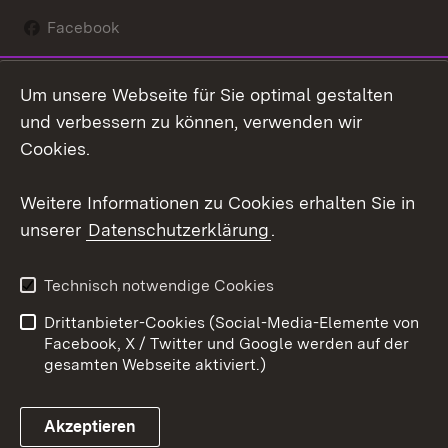
Facebook
Instagram
Um unsere Webseite für Sie optimal gestalten
Social Wall
und verbessern zu können, verwenden wir
Cookies.
Youtube
Weitere Informationen zu Cookies erhalten Sie in
Zum 
unserer
Datenschutzerklärung
.
Kontakt
Datenschutz
Erklärung zur
Benutzungshinweise
Technisch notwendige Cookies
Barrierefreiheit
Drittanbieter-Cookies (Social-Media-Elemente von
Impressum
Cookies
Facebook, X / Twitter und Google werden auf der
gesamten Webseite aktiviert.)
Akzeptieren
Link zum Landesportal