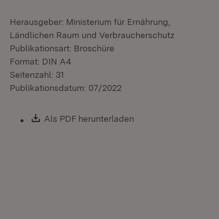
Herausgeber: Ministerium für Ernährung,
Ländlichen Raum und Verbraucherschutz
Publikationsart: Broschüre
Format: DIN A4
Seitenzahl: 31
Publikationsdatum: 07/2022
Download:
Als PDF herunterladen
(Öffnet in neuem Fen