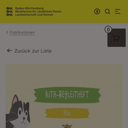
Zum Inhalt springen
Link zur Startseite
0
Warenko
Publikationen
Zurück zur Liste