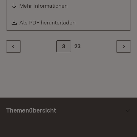
Mehr Informationen
Download:
Als PDF herunterladen
(Öffnet in neuem Fenste
Zur Seite
3
23
Zurück
Weiter
Themenübersicht