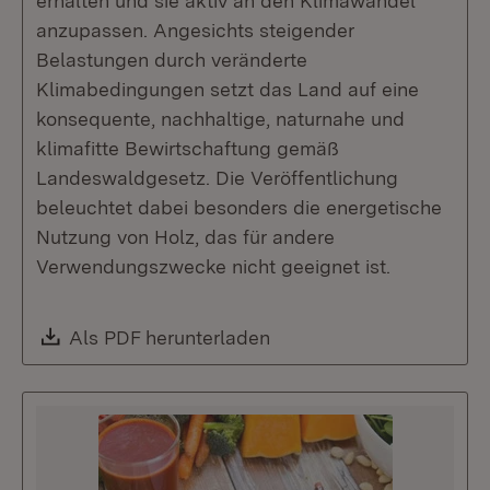
erhalten und sie aktiv an den Klimawandel
anzupassen. Angesichts steigender
Belastungen durch veränderte
Klimabedingungen setzt das Land auf eine
konsequente, nachhaltige, naturnahe und
klimafitte Bewirtschaftung gemäß
Landeswaldgesetz. Die Veröffentlichung
beleuchtet dabei besonders die energetische
Nutzung von Holz, das für andere
Verwendungszwecke nicht geeignet ist.
Download:
Als PDF herunterladen
(Öffnet in neuem Fenste