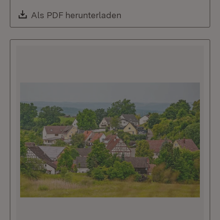
Download:
Als PDF herunterladen
(Öffnet in neuem Fenste