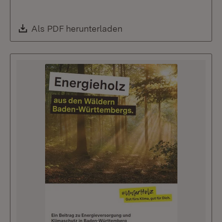
Download:
Als PDF herunterladen
(Öffnet in neuem Fenste