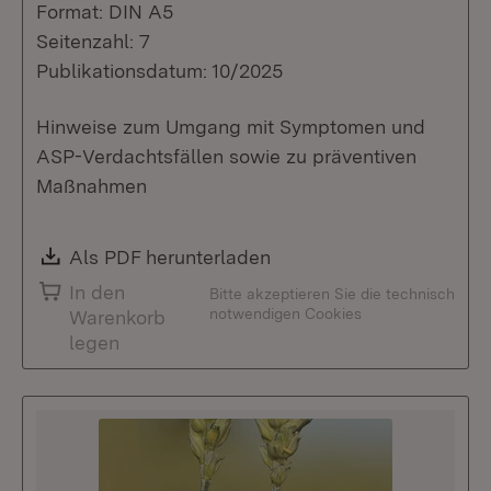
Format: DIN A5
Seitenzahl: 7
Publikationsdatum: 10/2025
Hinweise zum Umgang mit Symptomen und
ASP-Verdachtsfällen sowie zu präventiven
Maßnahmen
Download:
Als PDF herunterladen
(Öffnet in neuem Fenste
In den
Bitte akzeptieren Sie die technisch
notwendigen Cookies
Warenkorb
legen