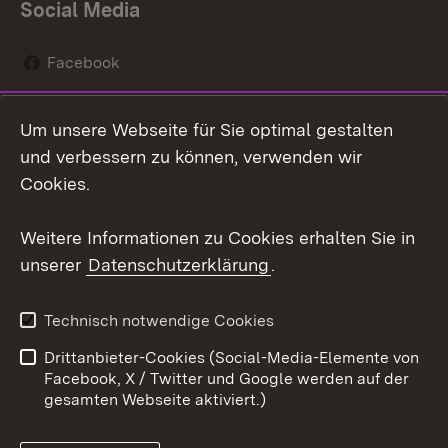
Social Media
Facebook
Instagram
Um unsere Webseite für Sie optimal gestalten
Social Wall
und verbessern zu können, verwenden wir
Cookies.
Youtube
Weitere Informationen zu Cookies erhalten Sie in
Zum 
unserer
Datenschutzerklärung
.
Kontakt
Datenschutz
Erklärung zur
Benutzungshinweise
Technisch notwendige Cookies
Barrierefreiheit
Drittanbieter-Cookies (Social-Media-Elemente von
Impressum
Cookies
Facebook, X / Twitter und Google werden auf der
gesamten Webseite aktiviert.)