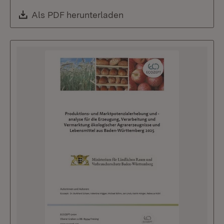
Download:
Als PDF herunterladen
(Öffnet in neuem Fenste