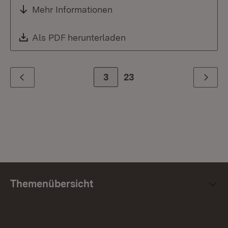
Mehr Informationen
Download:
Als PDF herunterladen
(Öffnet in neuem Fenste
Zur Seite
3
23
Zurück
Weiter
Themenübersicht