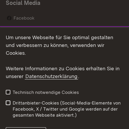
Social Media
Facebook
Instagram
Um unsere Webseite für Sie optimal gestalten
Social Wall
und verbessern zu können, verwenden wir
Cookies.
Youtube
Weitere Informationen zu Cookies erhalten Sie in
Zum 
unserer
Datenschutzerklärung
.
Kontakt
Datenschutz
Erklärung zur
Benutzungshinweise
Technisch notwendige Cookies
Barrierefreiheit
Drittanbieter-Cookies (Social-Media-Elemente von
Impressum
Cookies
Facebook, X / Twitter und Google werden auf der
gesamten Webseite aktiviert.)