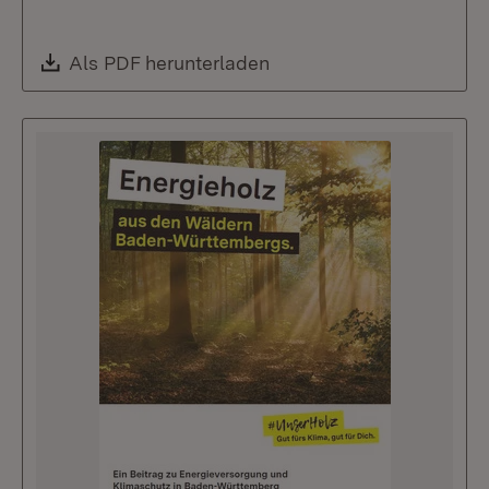
Download:
Als PDF herunterladen
(Öffnet in neuem Fenste