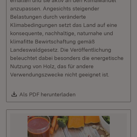
erhalten und sie aktiv an den Klimawandel
anzupassen. Angesichts steigender
Belastungen durch veränderte
Klimabedingungen setzt das Land auf eine
konsequente, nachhaltige, naturnahe und
klimafitte Bewirtschaftung gemäß
Landeswaldgesetz. Die Veröffentlichung
beleuchtet dabei besonders die energetische
Nutzung von Holz, das für andere
Verwendungszwecke nicht geeignet ist.
Download:
Als PDF herunterladen
(Öffnet in neuem Fenste