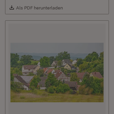
Download:
Als PDF herunterladen
(Öffnet in neuem Fenste