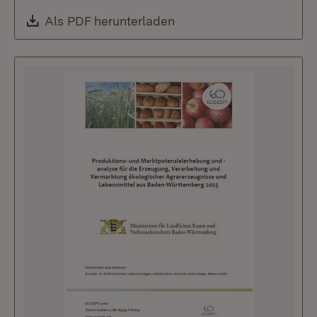
Download:
Als PDF herunterladen
(Öffnet in neuem Fenste