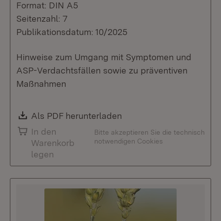
Format: DIN A5
Seitenzahl: 7
Publikationsdatum: 10/2025
Hinweise zum Umgang mit Symptomen und
ASP-Verdachtsfällen sowie zu präventiven
Maßnahmen
Download:
Als PDF herunterladen
(Öffnet in neuem Fenste
In den
Bitte akzeptieren Sie die technisch
notwendigen Cookies
Warenkorb
legen