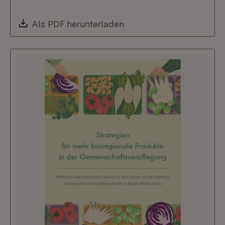
Download:
Als PDF herunterladen
(Öffnet in neuem Fenste