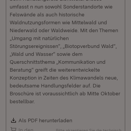
umfasst n nun sowohl Sonderstandorte wie
Felswände als auch historische
Waldnutzungsformen wie Mittelwald und
Niederwald oder Waldweide. Mit den Themen
„Umgang mit natürlichen
Störungsereignissen“, „Biotopverbund Wald“,
„Wald und Wasser“ sowie dem
Querschnittsthema „Kommunikation und
Beratung“ greift die weiterentwickelte
Konzeption in Zeiten des Klimawandels neue,
bedeutsame Handlungsfelder auf. Die
Broschüre ist voraussichtlich ab Mitte Oktober
bestellbar.
Download:
Als PDF herunterladen
(Öffnet in neuem Fenste
In den
Bitte akzeptieren Sie die technisch