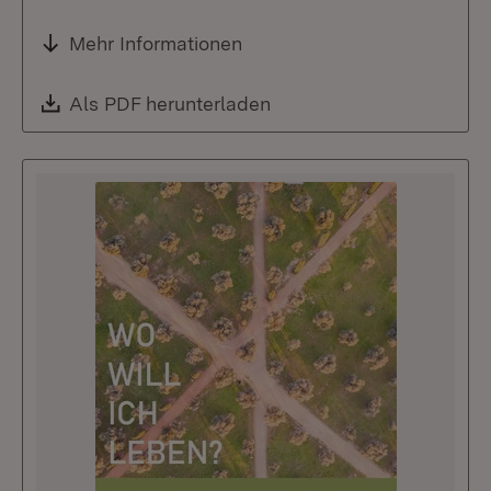
Mehr Informationen
Download:
Als PDF herunterladen
(Öffnet in neuem Fenste