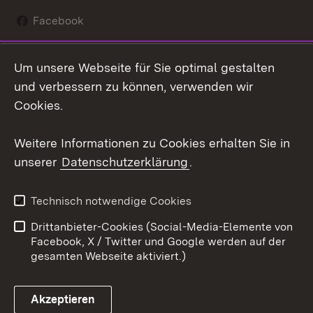
Facebook
Instagram
Um unsere Webseite für Sie optimal gestalten
Social Wall
und verbessern zu können, verwenden wir
Cookies.
Youtube
Weitere Informationen zu Cookies erhalten Sie in
Zum 
unserer
Datenschutzerklärung
.
Kontakt
Datenschutz
Erklärung zur
Benutzungshinweise
Technisch notwendige Cookies
Barrierefreiheit
Drittanbieter-Cookies (Social-Media-Elemente von
Impressum
Cookies
Facebook, X / Twitter und Google werden auf der
gesamten Webseite aktiviert.)
Akzeptieren
Link zum Landesportal