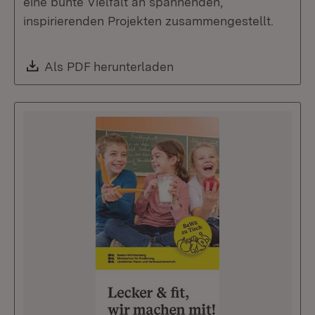
eine bunte Vielfalt an spannenden,
inspirierenden Projekten zusammengestellt.
Download:
Als PDF herunterladen
(Öffnet in neuem Fenste