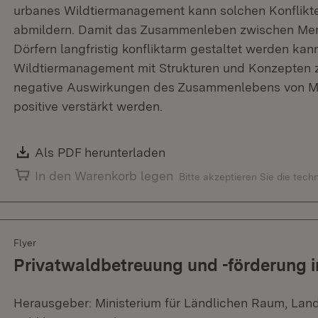
urbanes Wildtiermanagement kann solchen Konflikt
abmildern. Damit das Zusammenleben zwischen Mens
Dörfern langfristig konfliktarm gestaltet werden kann,
Wildtiermanagement mit Strukturen und Konzepten z
negative Auswirkungen des Zusammenlebens von Me
positive verstärkt werden.
Download:
Als PDF herunterladen
(Öffnet in neuem Fenster)
In den Warenkorb legen
Bitte akzeptieren Sie die tec
Flyer
Privatwaldbetreuung und -förderung
Herausgeber: Ministerium für Ländlichen Raum, Lan