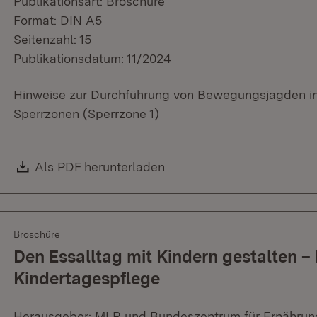
Publikationsart: Broschüre
Format: DIN A5
Seitenzahl: 15
Publikationsdatum: 11/2024
Hinweise zur Durchführung von Bewegungsjagden i
Sperrzonen (Sperrzone 1)
Download:
Als PDF herunterladen
(Öffnet in neuem Fenster)
Broschüre
Den Essalltag mit Kindern gestalten –
Kindertagespflege
Herausgeber: MLR und Bundeszentrum für Ernährun