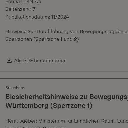
Format: DIN A5
Seitenzahl: 7
Publikationsdatum: 11/2024
Hinweise zur Durchführung von Bewegungsjagden 
Sperrzonen (Sperrzone 1 und 2)
Download:
Als PDF herunterladen
(Öffnet in neuem Fenster)
Broschüre
Biosicherheitshinweise zu Bewegungs
Württemberg (Sperrzone 1)
Herausgeber: Ministerium für Ländlichen Raum, Lan