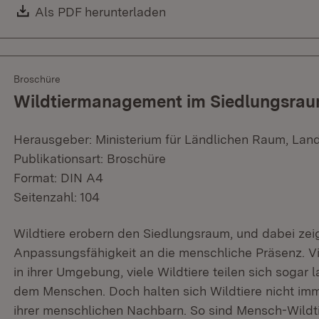
Download:
Als PDF herunterladen
(Öffnet in neuem Fenster)
Broschüre
Wildtiermanagement im Siedlungsra
Herausgeber: Ministerium für Ländlichen Raum, Lan
Publikationsart: Broschüre
Format: DIN A4
Seitenzahl: 104
Wildtiere erobern den Siedlungsraum, und dabei zeig
Anpassungsfähigkeit an die menschliche Präsenz. Vie
in ihrer Umgebung, viele Wildtiere teilen sich soga
dem Menschen. Doch halten sich Wildtiere nicht im
ihrer menschlichen Nachbarn. So sind Mensch-Wildti