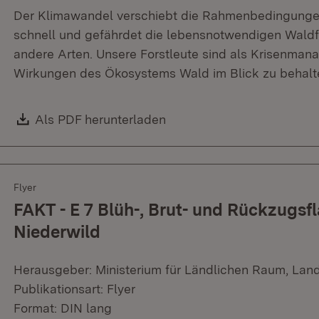
Der Klimawandel verschiebt die Rahmenbedingunge
schnell und gefährdet die lebensnotwendigen Wald
andere Arten. Unsere Forstleute sind als Krisenmana
Wirkungen des Ökosystems Wald im Blick zu behalt
Download:
Als PDF herunterladen
(Öffnet in neuem Fenster)
Flyer
FAKT - E 7 Blüh-, Brut- und Rückzugs
Niederwild
Herausgeber: Ministerium für Ländlichen Raum, Lan
Publikationsart: Flyer
Format: DIN lang