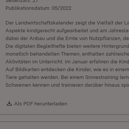
Seitenzahl: 27
Publikationsdatum: 05/2022
Der Landwirtschaftskalender zeigt die Vielfalt der La
Aspekte kindgerecht aufgearbeitet und am Jahreslauf
dabei der Anbau und die Ernte von Nutzpflanzen, de
Die digitalen Begleithefte bieten weitere Hintergru
monatlich behandelten Themen, enthalten zahlreiche 
Aktivitäten im Unterricht. Im Januar erfahren die Ki
Auf Bildkarten entdecken die Kinder, wie es in eine
Tiere gehalten werden. Bei einem Sinnestraining lern
Schweinen kennen und trainieren darüber hinaus spie
Download:
Als PDF herunterladen
(Öffnet in neuem Fenster)