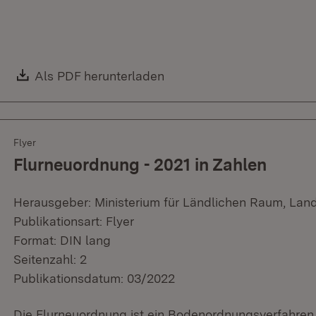
Download:
Als PDF herunterladen
(Öffnet in neuem Fenster)
Flyer
Flurneuordnung - 2021 in Zahlen
Herausgeber: Ministerium für Ländlichen Raum, Lan
Publikationsart: Flyer
Format: DIN lang
Seitenzahl: 2
Publikationsdatum: 03/2022
Die Flurneuordnung ist ein Bodenordnungsverfahren 