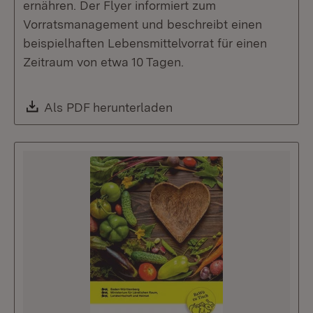
ernähren. Der Flyer informiert zum
Vorratsmanagement und beschreibt einen
beispielhaften Lebensmittelvorrat für einen
Zeitraum von etwa 10 Tagen.
Download:
Als PDF herunterladen
(Öffnet in neuem Fenste