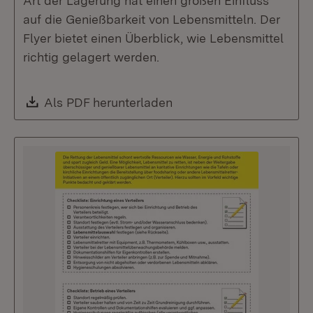
Art der Lagerung hat einen großen Einfluss
auf die Genießbarkeit von Lebensmitteln. Der
Flyer bietet einen Überblick, wie Lebensmittel
richtig gelagert werden.
Download:
Als PDF herunterladen
(Öffnet in neuem Fenste