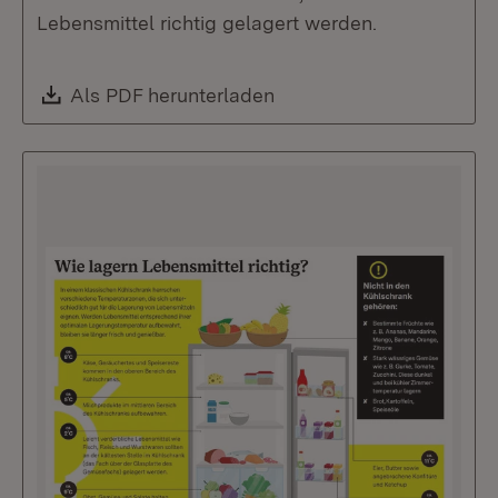
Lebensmittel richtig gelagert werden.
Download:
Als PDF herunterladen
(Öffnet in neuem Fenste