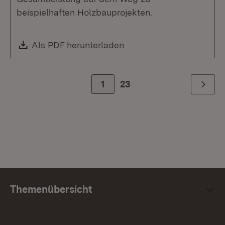
beispielhaften Holzbauprojekten.
Download:
Als PDF herunterladen
(Öffnet in neuem Fenste
Zur Seite
1
23
Weiter
Themenübersicht