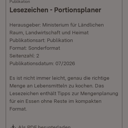
Publikation
Lesezeichen - Portionsplaner
Herausgeber: Ministerium für Ländlichen
Raum, Landwirtschaft und Heimat
Publikationsart: Publikation
Format: Sonderformat
Seitenzahl: 2
Publikationsdatum: 07/2026
Es ist nicht immer leicht, genau die richtige
Menge an Lebensmitteln zu kochen. Das
Lesezeichen enthält Tipps zur Mengenplanung
für ein Essen ohne Reste im kompakten
Format.
Download:
Als PDF herunterladen
(Öffnet in neuem Fenste