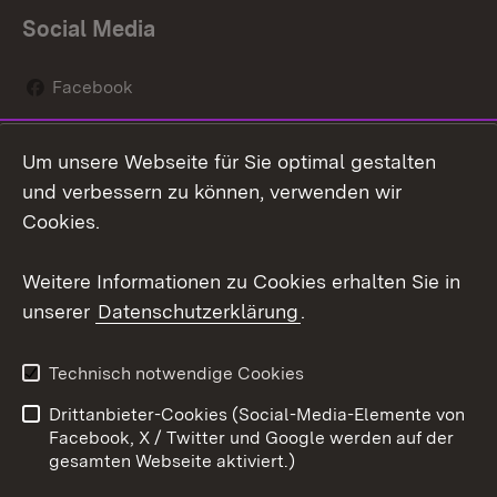
Social Media
Facebook
Instagram
Um unsere Webseite für Sie optimal gestalten
Social Wall
und verbessern zu können, verwenden wir
Cookies.
Youtube
Weitere Informationen zu Cookies erhalten Sie in
Zum 
unserer
Datenschutzerklärung
.
Kontakt
Datenschutz
Erklärung zur
Benutzungshinweise
Technisch notwendige Cookies
Barrierefreiheit
Drittanbieter-Cookies (Social-Media-Elemente von
Impressum
Cookies
Facebook, X / Twitter und Google werden auf der
gesamten Webseite aktiviert.)