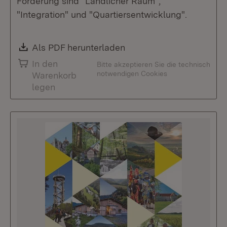
Förderung sind "Ländlicher Raum",
"Integration" und "Quartiersentwicklung".
Download:
Als PDF herunterladen
(Öffnet in neuem Fenste
In den
Bitte akzeptieren Sie die technisch
notwendigen Cookies
Warenkorb
legen