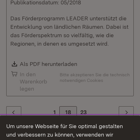
Publikationsdatum: 05/2018
Das Förderprogramm LEADER unterstützt die
Entwicklung von ländlichen Räumen. Dabei ist
das Förderspektrum so vielfältig, wie die
Regionen, in denen es umgesetzt wird.
Download:
Als PDF herunterladen
(Öffnet in neuem Fenste
In den
Bitte akzeptieren Sie die technisch
notwendigen Cookies
Warenkorb
legen
1
Zur Seite
18
23
Zurück
Weiter
Um unsere Webseite für Sie optimal gestalten
und verbessern zu können, verwenden wir