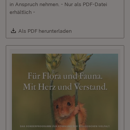
in Anspruch nehmen. - Nur als PDF-Datei
erhältlich -
Download:
Als PDF herunterladen
(Öffnet in neuem Fenste