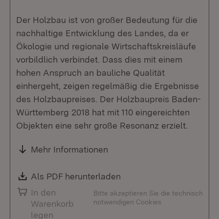
Der Holzbau ist von großer Bedeutung für die
nachhaltige Entwicklung des Landes, da er
Ökologie und regionale Wirtschaftskreisläufe
vorbildlich verbindet. Dass dies mit einem
hohen Anspruch an bauliche Qualität
einhergeht, zeigen regelmäßig die Ergebnisse
des Holzbaupreises. Der Holzbaupreis Baden-
Württemberg 2018 hat mit 110 eingereichten
Objekten eine sehr große Resonanz erzielt.
Mehr Informationen
Download:
Als PDF herunterladen
(Öffnet in neuem Fenste
In den
Bitte akzeptieren Sie die technisch
notwendigen Cookies
Warenkorb
legen