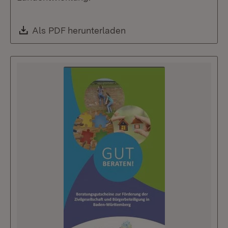
Download:
Als PDF herunterladen
(Öffnet in neuem Fenste