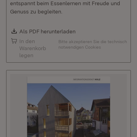
entspannt beim Essenlernen mit Freude und
Genuss zu begleiten.
Download:
Als PDF herunterladen
(Öffnet in neuem Fenste
In den
Bitte akzeptieren Sie die technisch
notwendigen Cookies
Warenkorb
legen