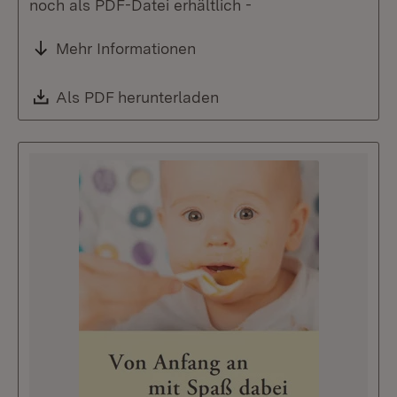
noch als PDF-Datei erhältlich -
Mehr Informationen
Download:
Als PDF herunterladen
(Öffnet in neuem Fenste