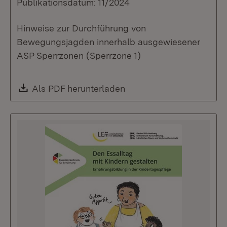
Publikationsdatum: 11/2024
Hinweise zur Durchführung von
Bewegungsjagden innerhalb ausgewiesener
ASP Sperrzonen (Sperrzone 1)
Download:
Als PDF herunterladen
(Öffnet in neuem Fenste