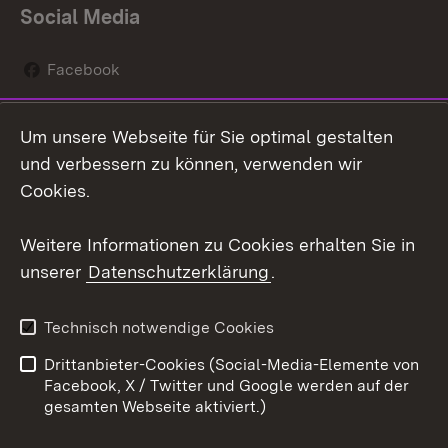
Social Media
Facebook
Instagram
Um unsere Webseite für Sie optimal gestalten
Social Wall
und verbessern zu können, verwenden wir
Cookies.
Youtube
Weitere Informationen zu Cookies erhalten Sie in
Zum 
unserer
Datenschutzerklärung
.
Kontakt
Datenschutz
Erklärung zur
Benutzungshinweise
Technisch notwendige Cookies
Barrierefreiheit
Drittanbieter-Cookies (Social-Media-Elemente von
Impressum
Cookies
Facebook, X / Twitter und Google werden auf der
gesamten Webseite aktiviert.)