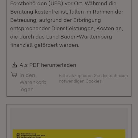
Forstbehörden (UFB) vor Ort. Während die
Beratung kostenfrei ist, fallen im Rahmen der
Betreuung, aufgrund der Erbringung
entsprechender Dienstleistungen, Kosten an,
die durch das Land Baden-Württemberg
finanziell gefördert werden.
Download:
Als PDF herunterladen
(Öffnet in neuem Fenste
In den
Bitte akzeptieren Sie die technisch
notwendigen Cookies
Warenkorb
legen