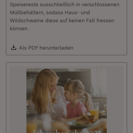
Speisereste ausschließlich in verschlossenen
Müllbehältern, sodass Haus- und
Wildschweine diese auf keinen Fall fressen
können.
Download:
Als PDF herunterladen
(Öffnet in neuem Fenste