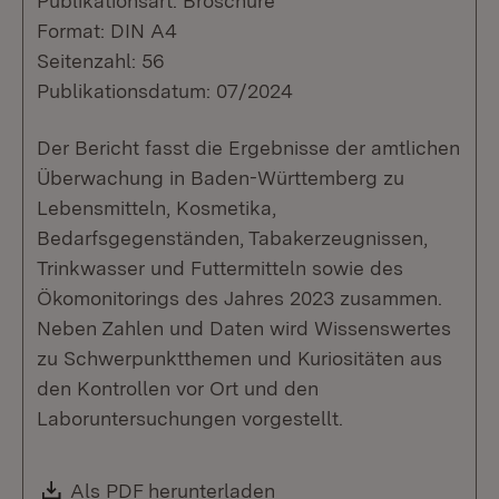
Publikationsart: Broschüre
Format: DIN A4
Seitenzahl: 56
Publikationsdatum: 07/2024
Der Bericht fasst die Ergebnisse der amtlichen
Überwachung in Baden-Württemberg zu
Lebensmitteln, Kosmetika,
Bedarfsgegenständen, Tabakerzeugnissen,
Trinkwasser und Futtermitteln sowie des
Ökomonitorings des Jahres 2023 zusammen.
Neben Zahlen und Daten wird Wissenswertes
zu Schwerpunktthemen und Kuriositäten aus
den Kontrollen vor Ort und den
Laboruntersuchungen vorgestellt.
Download:
Als PDF herunterladen
(Öffnet in neuem Fenste