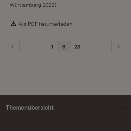
Württemberg 2022)
Download:
Als PDF herunterladen
(Öffnet in neuem Fenste
1
Zur Seite
6
23
Zurück
Weiter
Themenübersicht