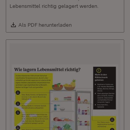
Lebensmittel richtig gelagert werden.
Download:
Als PDF herunterladen
(Öffnet in neuem Fenste