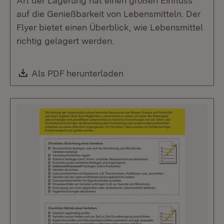
Art der Lagerung hat einen großen Einfluss
auf die Genießbarkeit von Lebensmitteln. Der
Flyer bietet einen Überblick, wie Lebensmittel
richtig gelagert werden.
Download:
Als PDF herunterladen
(Öffnet in neuem Fenste