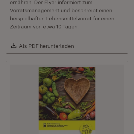
ernähren. Der Flyer informiert zum
Vorratsmanagement und beschreibt einen
beispielhaften Lebensmittelvorrat für einen
Zeitraum von etwa 10 Tagen.
Download:
Als PDF herunterladen
(Öffnet in neuem Fenste