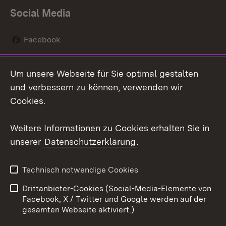
Social Media
Facebook
Instagram
Um unsere Webseite für Sie optimal gestalten
Social Wall
und verbessern zu können, verwenden wir
Cookies.
Youtube
Weitere Informationen zu Cookies erhalten Sie in
Zum 
unserer
Datenschutzerklärung
.
Kontakt
Datenschutz
Erklärung zur
Benutzungshinweise
Technisch notwendige Cookies
Barrierefreiheit
Drittanbieter-Cookies (Social-Media-Elemente von
Impressum
Cookies
Facebook, X / Twitter und Google werden auf der
gesamten Webseite aktiviert.)