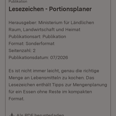
Publikation
Lesezeichen - Portionsplaner
Herausgeber: Ministerium für Ländlichen
Raum, Landwirtschaft und Heimat
Publikationsart: Publikation
Format: Sonderformat
Seitenzahl: 2
Publikationsdatum: 07/2026
Es ist nicht immer leicht, genau die richtige
Menge an Lebensmitteln zu kochen. Das
Lesezeichen enthält Tipps zur Mengenplanung
für ein Essen ohne Reste im kompakten
Format.
Download:
Als PDF herunterladen
(Öffnet in neuem Fenste