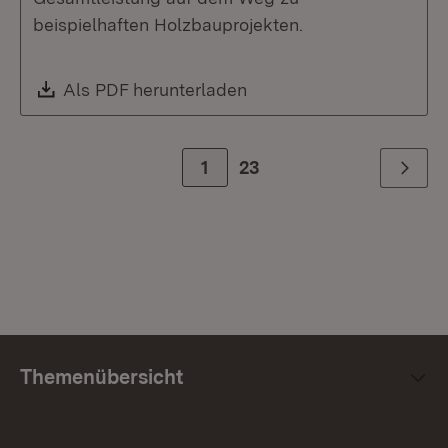
beispielhaften Holzbauprojekten.
Download:
Als PDF herunterladen
(Öffnet in neuem Fenste
Zur Seite
1
23
Weiter
Themenübersicht