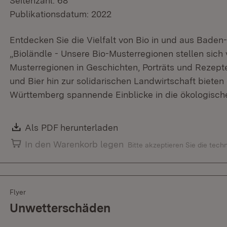
Seitenzahl: 68
Publikationsdatum: 2022
Entdecken Sie die Vielfalt von Bio in und aus Baden
„Bioländle - Unsere Bio-Musterregionen stellen sich v
Musterregionen in Geschichten, Porträts und Rezept
und Bier hin zur solidarischen Landwirtschaft biete
Württemberg spannende Einblicke in die ökologische
Download:
Als PDF herunterladen
(Öffnet in neuem Fenster)
In den Warenkorb legen
Bitte akzeptieren Sie die tec
Flyer
Unwetterschäden