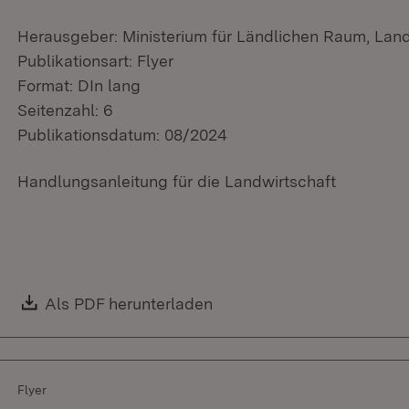
Herausgeber: Ministerium für Ländlichen Raum, Lan
Publikationsart: Flyer
Format: DIn lang
Seitenzahl: 6
Publikationsdatum: 08/2024
Handlungsanleitung für die Landwirtschaft
Download:
Als PDF herunterladen
(Öffnet in neuem Fenster)
Flyer