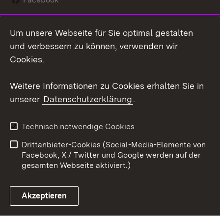
Instagram
Um unsere Webseite für Sie optimal gestalten
Social Wall
und verbessern zu können, verwenden wir
Cookies.
Youtube
Weitere Informationen zu Cookies erhalten Sie in
Zum 
unserer
Datenschutzerklärung
.
Kontakt
Datenschutz
Erklärung zur
Benutzungshinweise
Technisch notwendige Cookies
Barrierefreiheit
Drittanbieter-Cookies (Social-Media-Elemente von
Impressum
Cookies
Facebook, X / Twitter und Google werden auf der
gesamten Webseite aktiviert.)
Akzeptieren
Link zum Landesportal