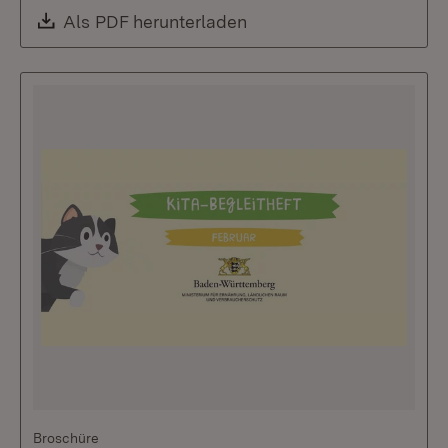
Download:
Als PDF herunterladen
(Öffnet in neuem Fenste
Broschüre