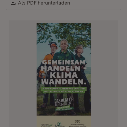
Download:
Als PDF herunterladen
(Öffnet in neuem Fenste