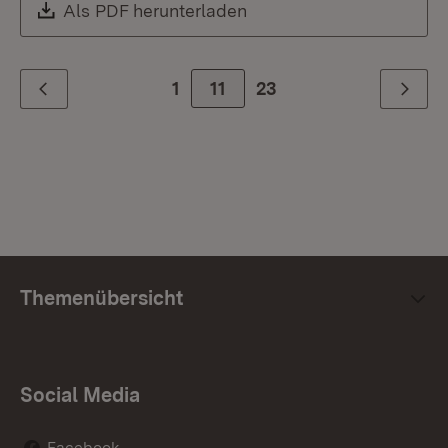
Download:
Als PDF herunterladen
(Öffnet in neuem Fenste
1
Zur Seite
11
23
Zurück
Weiter
Themenübersicht
Social Media
Facebook