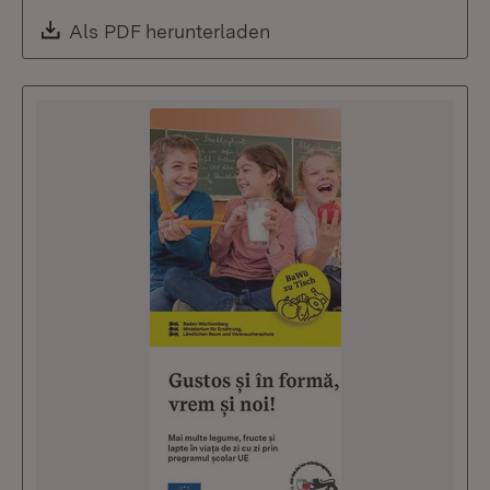
Download:
Als PDF herunterladen
(Öffnet in neuem Fenste