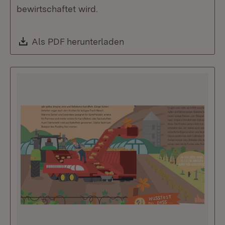
bewirtschaftet wird.
Download:
Als PDF herunterladen
(Öffnet in neuem Fenste