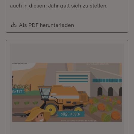
auch in diesem Jahr galt sich zu stellen.
Download:
Als PDF herunterladen
(Öffnet in neuem Fenste