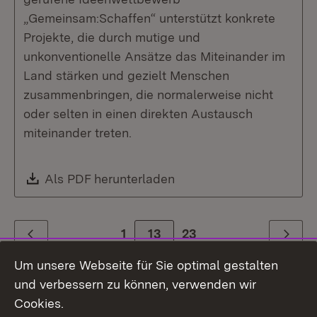
„Gemeinsam:Schaffen“ unterstützt konkrete
Projekte, die durch mutige und
unkonventionelle Ansätze das Miteinander im
Land stärken und gezielt Menschen
zusammenbringen, die normalerweise nicht
oder selten in einen direkten Austausch
miteinander treten.
Download:
Als PDF herunterladen
(Öffnet in neuem Fenste
1
Zur Seite
13
23
Zurück
Weiter
Um unsere Webseite für Sie optimal gestalten
und verbessern zu können, verwenden wir
Cookies.