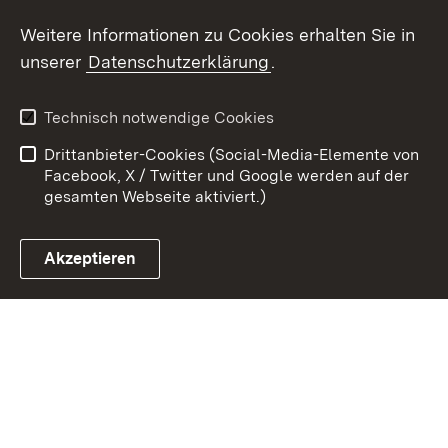
Weitere Informationen zu Cookies erhalten Sie in
unserer
Datenschutzerklärung
.
Themenübersicht
Technisch notwendige Cookies
Drittanbieter-Cookies (Social-Media-Elemente von
Social Media
Facebook, X / Twitter und Google werden auf der
gesamten Webseite aktiviert.)
Facebook
Akzeptieren
Instagram
Social Wall
Youtube
Zum 
Kontakt
Datenschutz