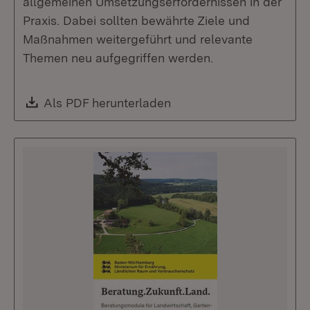
allgemeinen Umsetzungserfordernissen in der
Praxis. Dabei sollten bewährte Ziele und
Maßnahmen weitergeführt und relevante
Themen neu aufgegriffen werden.
Download:
Als PDF herunterladen
(Öffnet in neuem Fenste