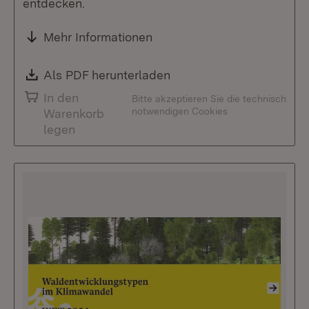
entdecken.
Mehr Informationen
Download:
Als PDF herunterladen
(Öffnet in neuem Fenste
In den
Bitte akzeptieren Sie die technisch
notwendigen Cookies
Warenkorb
legen