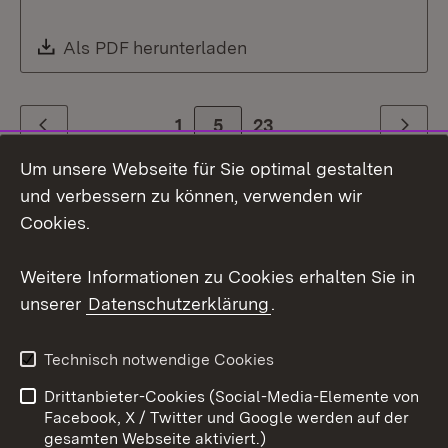
Download:
Als PDF herunterladen
(Öffnet in neuem Fenste
1
Zur Seite
5
23
Zurück
Weiter
Um unsere Webseite für Sie optimal gestalten
und verbessern zu können, verwenden wir
Cookies.
Weitere Informationen zu Cookies erhalten Sie in
unserer
Datenschutzerklärung
.
Themenübersicht
Technisch notwendige Cookies
Drittanbieter-Cookies (Social-Media-Elemente von
Social Media
Facebook, X / Twitter und Google werden auf der
gesamten Webseite aktiviert.)