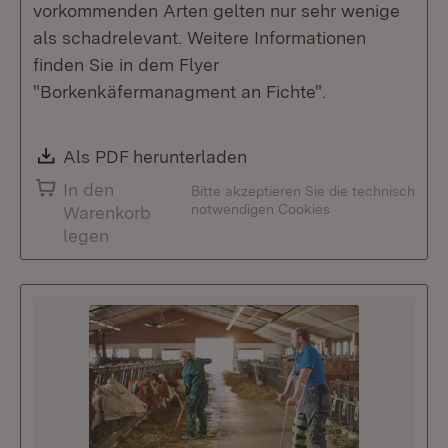
vorkommenden Arten gelten nur sehr wenige
als schadrelevant. Weitere Informationen
finden Sie in dem Flyer
"Borkenkäfermanagment an Fichte".
Download:
Als PDF herunterladen
(Öffnet in neuem Fenste
In den
Bitte akzeptieren Sie die technisch
notwendigen Cookies
Warenkorb
legen