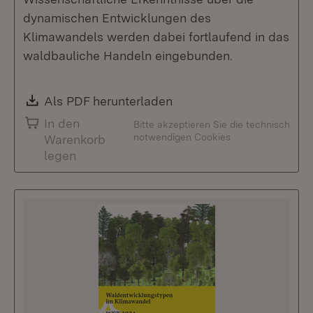
dynamischen Entwicklungen des
Klimawandels werden dabei fortlaufend in das
waldbauliche Handeln eingebunden.
Download:
Als PDF herunterladen
(Öffnet in neuem Fenste
In den
Bitte akzeptieren Sie die technisch
notwendigen Cookies
Warenkorb
legen