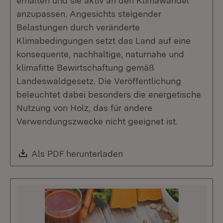
erhalten und sie aktiv an den Klimawandel
anzupassen. Angesichts steigender
Belastungen durch veränderte
Klimabedingungen setzt das Land auf eine
konsequente, nachhaltige, naturnahe und
klimafitte Bewirtschaftung gemäß
Landeswaldgesetz. Die Veröffentlichung
beleuchtet dabei besonders die energetische
Nutzung von Holz, das für andere
Verwendungszwecke nicht geeignet ist.
Download:
Als PDF herunterladen
(Öffnet in neuem Fenste