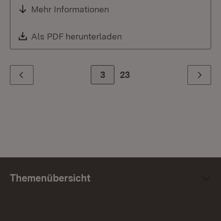
Mehr Informationen
Download:
Als PDF herunterladen
(Öffnet in neuem Fenste
Zur Seite
3
23
Zurück
Weiter
Themenübersicht