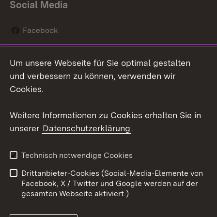
Social Media
Facebook
Instagram
Um unsere Webseite für Sie optimal gestalten
Social Wall
und verbessern zu können, verwenden wir
Cookies.
Youtube
Weitere Informationen zu Cookies erhalten Sie in
Zum 
unserer
Datenschutzerklärung
.
Kontakt
Datenschutz
Erklärung zur
Benutzungshinweise
Technisch notwendige Cookies
Barrierefreiheit
Drittanbieter-Cookies (Social-Media-Elemente von
Impressum
Cookies
Facebook, X / Twitter und Google werden auf der
gesamten Webseite aktiviert.)