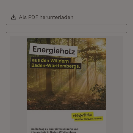
Download:
Als PDF herunterladen
(Öffnet in neuem Fenste