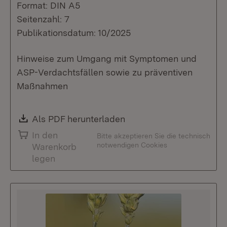
Format: DIN A5
Seitenzahl: 7
Publikationsdatum: 10/2025
Hinweise zum Umgang mit Symptomen und
ASP-Verdachtsfällen sowie zu präventiven
Maßnahmen
Download:
Als PDF herunterladen
(Öffnet in neuem Fenste
In den
Bitte akzeptieren Sie die technisch
notwendigen Cookies
Warenkorb
legen