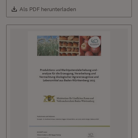
Download:
Als PDF herunterladen
(Öffnet in neuem Fenste