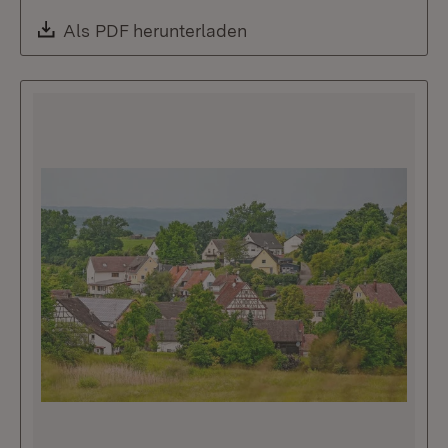
Download:
Als PDF herunterladen
(Öffnet in neuem Fenste