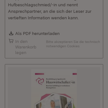
Hufbeschlagschmied/-in und nennt
Ansprechpartner, an die sich der Leser zur
vertieften Information wenden kann.
Download:
Als PDF herunterladen
(Öffnet in neuem Fenste
In den
Bitte akzeptieren Sie die technisch
notwendigen Cookies
Warenkorb
legen