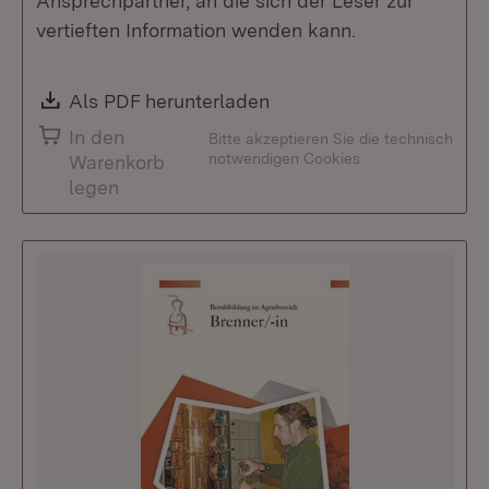
Ansprechpartner, an die sich der Leser zur
vertieften Information wenden kann.
Download:
Als PDF herunterladen
(Öffnet in neuem Fenste
In den
Bitte akzeptieren Sie die technisch
notwendigen Cookies
Warenkorb
legen