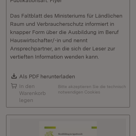
Publikationsart: Flyer
Das Faltblatt des Ministeriums für Ländlichen
Raum und Verbraucherschutz informiert in
knapper Form über die Ausbildung im Beruf
Hauswirtschafter/-in und nennt
Ansprechpartner, an die sich der Leser zur
vertieften Information wenden kann.
Download:
Als PDF herunterladen
(Öffnet in neuem Fenste
In den
Bitte akzeptieren Sie die technisch
notwendigen Cookies
Warenkorb
legen