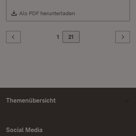
Download:
Als PDF herunterladen
(Öffnet in neuem Fenste
1
Zur Seite
21
Zurück
Weiter
Themenübersicht
Social Media