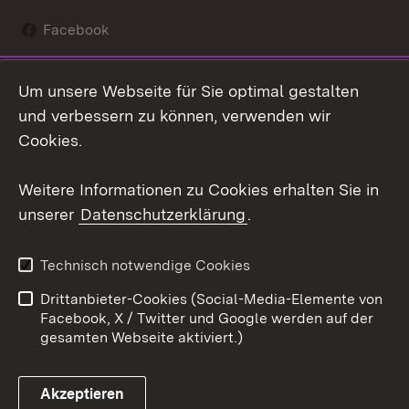
Facebook
Instagram
Um unsere Webseite für Sie optimal gestalten
Social Wall
und verbessern zu können, verwenden wir
Cookies.
Youtube
Weitere Informationen zu Cookies erhalten Sie in
Zum 
unserer
Datenschutzerklärung
.
Kontakt
Datenschutz
Erklärung zur
Benutzungshinweise
Technisch notwendige Cookies
Barrierefreiheit
Drittanbieter-Cookies (Social-Media-Elemente von
Impressum
Cookies
Facebook, X / Twitter und Google werden auf der
gesamten Webseite aktiviert.)
Akzeptieren
Link zum Landesportal