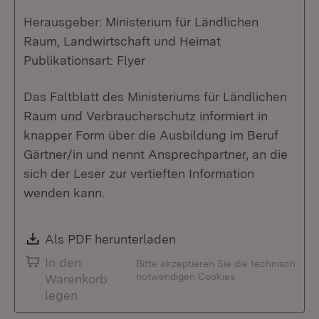
Herausgeber: Ministerium für Ländlichen
Raum, Landwirtschaft und Heimat
Publikationsart: Flyer
Das Faltblatt des Ministeriums für Ländlichen
Raum und Verbraucherschutz informiert in
knapper Form über die Ausbildung im Beruf
Gärtner/in und nennt Ansprechpartner, an die
sich der Leser zur vertieften Information
wenden kann.
Download:
Als PDF herunterladen
(Öffnet in neuem Fenste
In den
Bitte akzeptieren Sie die technisch
notwendigen Cookies
Warenkorb
legen