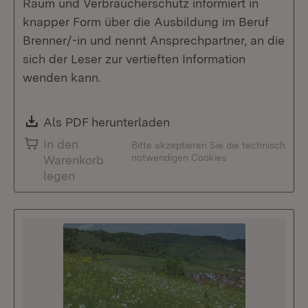
Raum und Verbraucherschutz informiert in
knapper Form über die Ausbildung im Beruf
Brenner/-in und nennt Ansprechpartner, an die
sich der Leser zur vertieften Information
wenden kann.
Download:
Als PDF herunterladen
(Öffnet in neuem Fenste
In den
Bitte akzeptieren Sie die technisch
notwendigen Cookies
Warenkorb
legen