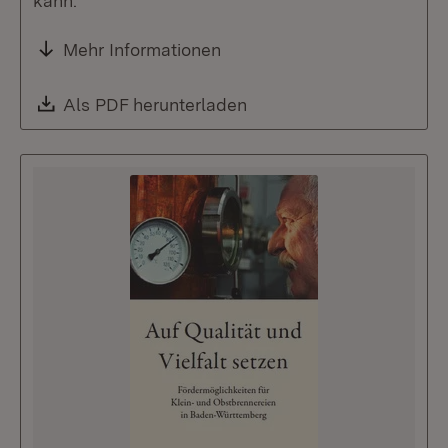
kann.
Mehr Informationen
Download:
Als PDF herunterladen
(Öffnet in neuem Fenste