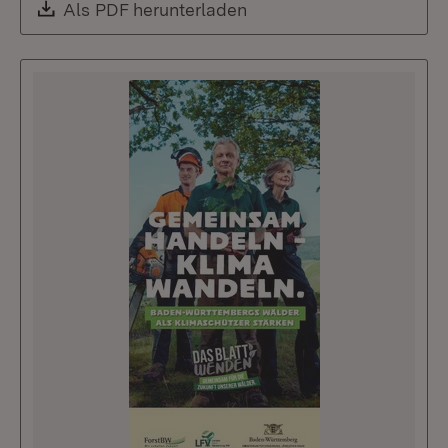
Download:
Als PDF herunterladen
(Öffnet in neuem Fenste