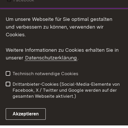
Instagram
Um unsere Webseite für Sie optimal gestalten
Social Wall
und verbessern zu können, verwenden wir
Cookies.
Youtube
Weitere Informationen zu Cookies erhalten Sie in
Zum 
unserer
Datenschutzerklärung
.
Kontakt
Datenschutz
Erklärung zur
Benutzungshinweise
Technisch notwendige Cookies
Barrierefreiheit
Drittanbieter-Cookies (Social-Media-Elemente von
Impressum
Cookies
Facebook, X / Twitter und Google werden auf der
gesamten Webseite aktiviert.)
Akzeptieren
Link zum Landesportal