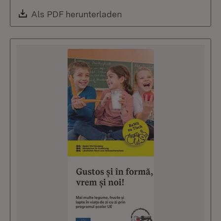
Download:
Als PDF herunterladen
(Öffnet in neuem Fenste