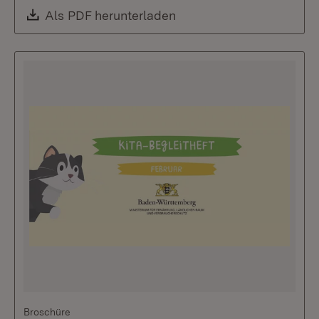
Download:
Als PDF herunterladen
(Öffnet in neuem Fenste
Broschüre