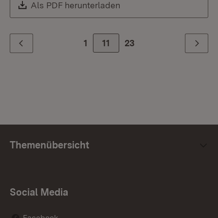
Download:
Als PDF herunterladen
(Öffnet in neuem Fenste
1
Zur Seite
11
23
Zurück
Weiter
Themenübersicht
Social Media
Facebook