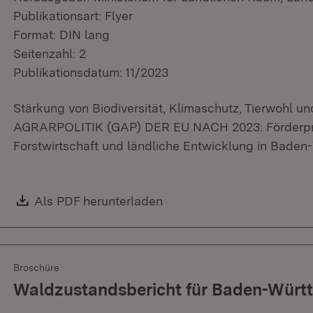
Publikationsart: Flyer
Format: DIN lang
Seitenzahl: 2
Publikationsdatum: 11/2023
Stärkung von Biodiversität, Klimaschutz, Tierwohl
AGRARPOLITIK (GAP) DER EU NACH 2023: Förderpr
Forstwirtschaft und ländliche Entwicklung in Baden
Download:
Als PDF herunterladen
(Öffnet in neuem Fenster)
Broschüre
Waldzustandsbericht für Baden-Würt