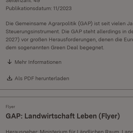
Seitenzahl: 49
Publikationsdatum: 11/2023
Die Gemeinsame Agrarpolitik (GAP) ist seit vielen Ja
Steuerungsinstrument. Die GAP steht allerdings in 
2027) vor großen Herausforderungen, denen die Eur
dem sogenannten Green Deal begegnet.
Mehr Informationen
Download:
Als PDF herunterladen
(Öffnet in neuem Fenster)
Flyer
GAP: Landwirtschaft Leben (Flyer)
Herausgeber: Ministerium für Ländlichen Raum, Lan