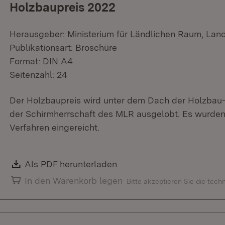
Holzbaupreis 2022
Herausgeber: Ministerium für Ländlichen Raum, Lan
Publikationsart: Broschüre
Format: DIN A4
Seitenzahl: 24
Der Holzbaupreis wird unter dem Dach der Holzba
der Schirmherrschaft des MLR ausgelobt. Es wurden 
Verfahren eingereicht.
Download:
Als PDF herunterladen
(Öffnet in neuem Fenster)
In den Warenkorb legen
Bitte akzeptieren Sie die tec