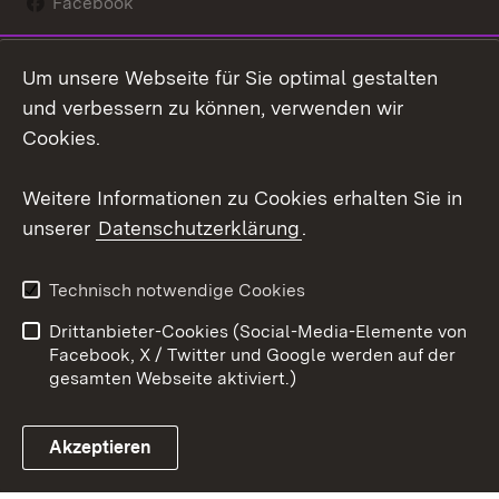
Facebook
Instagram
Um unsere Webseite für Sie optimal gestalten
Social Wall
und verbessern zu können, verwenden wir
Cookies.
Youtube
Weitere Informationen zu Cookies erhalten Sie in
Zum 
unserer
Datenschutzerklärung
.
Kontakt
Datenschutz
Erklärung zur
Benutzungshinweise
Technisch notwendige Cookies
Barrierefreiheit
Drittanbieter-Cookies (Social-Media-Elemente von
Impressum
Cookies
Facebook, X / Twitter und Google werden auf der
gesamten Webseite aktiviert.)
Akzeptieren
Link zum Landesportal