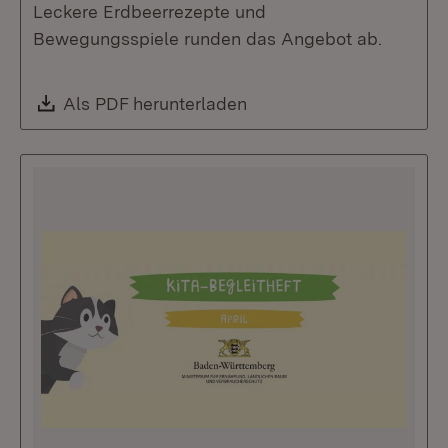
Leckere Erdbeerrezepte und
Bewegungsspiele runden das Angebot ab.
Download:
Als PDF herunterladen
(Öffnet in neuem Fenste