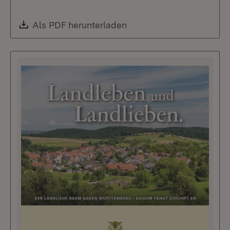
Download:
Als PDF herunterladen
(Öffnet in neuem Fenste