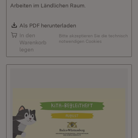
Arbeiten im Ländlichen Raum.
Download:
Als PDF herunterladen
(Öffnet in neuem Fenste
In den
Bitte akzeptieren Sie die technisch
notwendigen Cookies
Warenkorb
legen