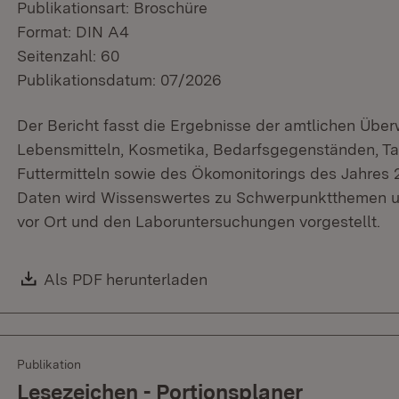
Publikationsart: Broschüre
Format: DIN A4
Seitenzahl: 60
Publikationsdatum: 07/2026
Der Bericht fasst die Ergebnisse der amtlichen Üb
Lebensmitteln, Kosmetika, Bedarfsgegenständen, Ta
Futtermitteln sowie des Ökomonitorings des Jahre
Daten wird Wissenswertes zu Schwerpunktthemen un
vor Ort und den Laboruntersuchungen vorgestellt.
Download:
Als PDF herunterladen
(Öffnet in neuem Fenster)
Publikation
Lesezeichen - Portionsplaner