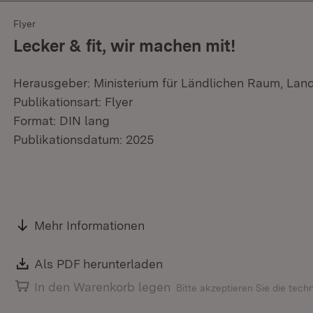
Flyer
Lecker & fit, wir machen mit!
Herausgeber: Ministerium für Ländlichen Raum, Lan
Publikationsart: Flyer
Format: DIN lang
Publikationsdatum: 2025
Mehr Informationen
Download:
Als PDF herunterladen
(Öffnet in neuem Fenster)
In den Warenkorb legen
Bitte akzeptieren Sie die tec