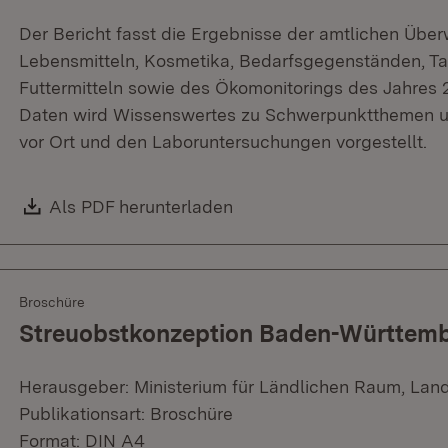
Der Bericht fasst die Ergebnisse der amtlichen Üb
Lebensmitteln, Kosmetika, Bedarfsgegenständen, Ta
Futtermitteln sowie des Ökomonitorings des Jahre
Daten wird Wissenswertes zu Schwerpunktthemen un
vor Ort und den Laboruntersuchungen vorgestellt.
Download:
Als PDF herunterladen
(Öffnet in neuem Fenster)
Broschüre
Streuobstkonzeption Baden-Württem
Herausgeber: Ministerium für Ländlichen Raum, Lan
Publikationsart: Broschüre
Format: DIN A4