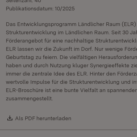
Seitenzahl: 40
Publikationsdatum: 10/2025
Das Entwicklungsprogramm Ländlicher Raum (ELR) is
Strukturentwicklung im Ländlichen Raum. Seit 30 Ja
Förderangebot für eine nachhaltige Strukturentwic
ELR lassen wir die Zukunft im Dorf. Nur wenige Förd
Geburtstag zu feiern. Die vielfältigen Herausforder
haben und durch Nutzung kluger Synergieeffekte zie
immer die zentrale Idee des ELR. Hinter den Förderz
wertvolle Impulse für die Strukturentwicklung und i
ELR-Broschüre ist eine bunte Vielfalt an spannenden
zusammengestellt.
Download:
Als PDF herunterladen
(Öffnet in neuem Fenster)