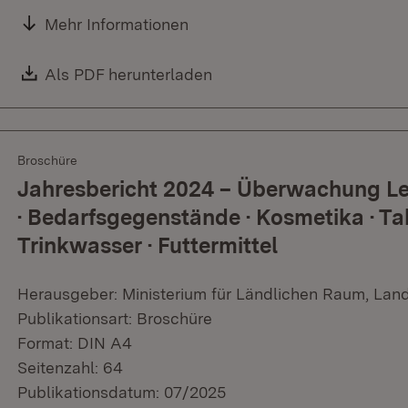
Mehr Informationen
Download:
Als PDF herunterladen
(Öffnet in neuem Fenster)
Broschüre
Jahresbericht 2024 – Überwachung Le
· Bedarfsgegenstände · Kosmetika · Ta
Trinkwasser · Futtermittel
Herausgeber: Ministerium für Ländlichen Raum, Lan
Publikationsart: Broschüre
Format: DIN A4
Seitenzahl: 64
Publikationsdatum: 07/2025