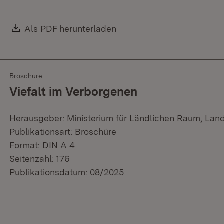
Download:
Als PDF herunterladen
(Öffnet in neuem Fenster)
Broschüre
Viefalt im Verborgenen
Herausgeber: Ministerium für Ländlichen Raum, Lan
Publikationsart: Broschüre
Format: DIN A 4
Seitenzahl: 176
Publikationsdatum: 08/2025