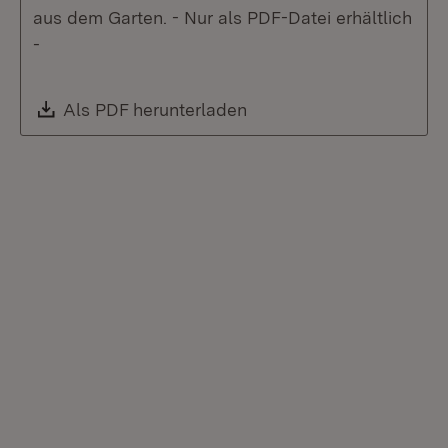
aus dem Garten. - Nur als PDF-Datei erhältlich
-
Download:
Als PDF herunterladen
(Öffnet in neuem Fenste