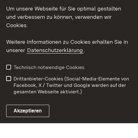
Instagram
Um unsere Webseite für Sie optimal gestalten
Social Wall
und verbessern zu können, verwenden wir
Cookies.
Youtube
Weitere Informationen zu Cookies erhalten Sie in
Zum 
unserer
Datenschutzerklärung
.
Kontakt
Datenschutz
Erklärung zur
Benutzungshinweise
Technisch notwendige Cookies
Barrierefreiheit
Drittanbieter-Cookies (Social-Media-Elemente von
Impressum
Cookies
Facebook, X / Twitter und Google werden auf der
gesamten Webseite aktiviert.)
Akzeptieren
Link zum Landesportal