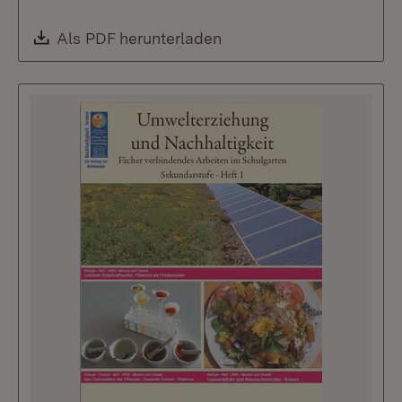
Download:
Als PDF herunterladen
(Öffnet in neuem Fenste