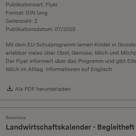
Publikationsart: Flyer
Format: DIN lang
Seitenzahl: 2
Publikationsdatum: 07/2025
Mit dem EU-Schulprogramm lernen Kinder in Grundsc
erlebbar vieles über Obst, Gemüse, Milch und Milchp
Der Flyer informiert über das Programm und gibt El
Milch im Alltag. Informationen auf Englisch
Download:
Als PDF herunterladen
(Öffnet in neuem Fenster)
Broschüre
Landwirtschaftskalender - Begleithef