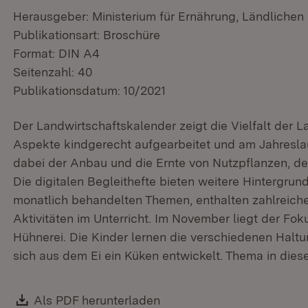
Herausgeber: Ministerium für Ernährung, Ländliche
Publikationsart: Broschüre
Format: DIN A4
Seitenzahl: 40
Publikationsdatum: 10/2021
Der Landwirtschaftskalender zeigt die Vielfalt der La
Aspekte kindgerecht aufgearbeitet und am Jahreslauf
dabei der Anbau und die Ernte von Nutzpflanzen, de
Die digitalen Begleithefte bieten weitere Hintergru
monatlich behandelten Themen, enthalten zahlreiche 
Aktivitäten im Unterricht. Im November liegt der Fo
Hühnerei. Die Kinder lernen die verschiedenen Halt
sich aus dem Ei ein Küken entwickelt. Thema in die
Download:
Als PDF herunterladen
(Öffnet in neuem Fenster)