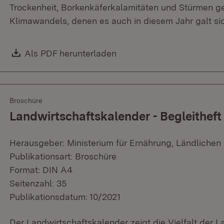
Trockenheit, Borkenkäferkalamitäten und Stürmen g
Klimawandels, denen es auch in diesem Jahr galt sic
Download:
Als PDF herunterladen
(Öffnet in neuem Fenster)
Broschüre
Landwirtschaftskalender - Begleithef
Herausgeber: Ministerium für Ernährung, Ländliche
Publikationsart: Broschüre
Format: DIN A4
Seitenzahl: 35
Publikationsdatum: 10/2021
Der Landwirtschaftskalender zeigt die Vielfalt der La