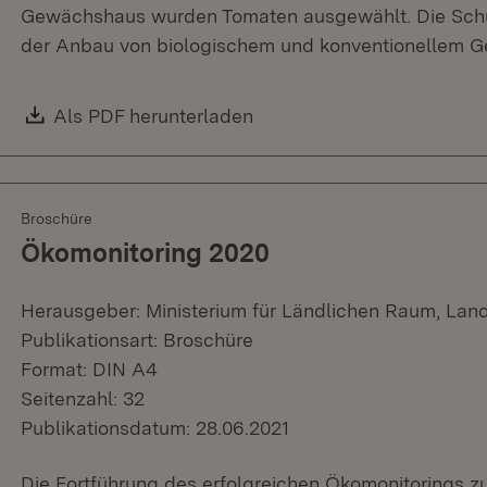
Gewächshaus wurden Tomaten ausgewählt. Die Schül
der Anbau von biologischem und konventionellem G
Download:
Als PDF herunterladen
(Öffnet in neuem Fenster)
Broschüre
Ökomonitoring 2020
Herausgeber: Ministerium für Ländlichen Raum, Lan
Publikationsart: Broschüre
Format: DIN A4
Seitenzahl: 32
Publikationsdatum: 28.06.2021
Die Fortführung des erfolgreichen Ökomonitorings z