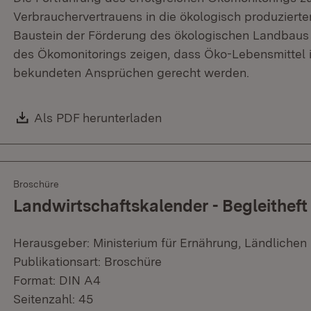
Verbrauchervertrauens in die ökologisch produzierten
Baustein der Förderung des ökologischen Landbaus 
des Ökomonitorings zeigen, dass Öko-Lebensmittel i
bekundeten Ansprüchen gerecht werden.
Download:
Als PDF herunterladen
(Öffnet in neuem Fenster)
Broschüre
Landwirtschaftskalender - Begleitheft 
Herausgeber: Ministerium für Ernährung, Ländliche
Publikationsart: Broschüre
Format: DIN A4
Seitenzahl: 45