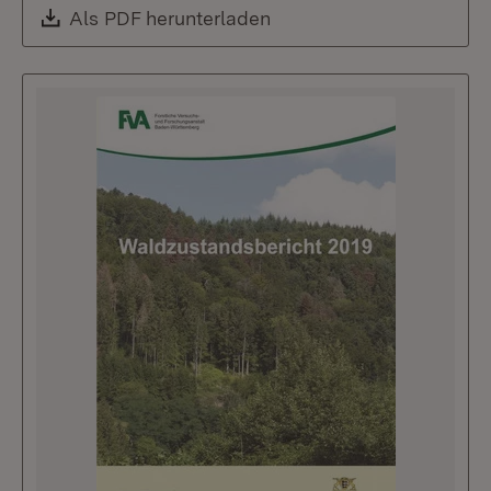
Download:
Als PDF herunterladen
(Öffnet in neuem Fenste