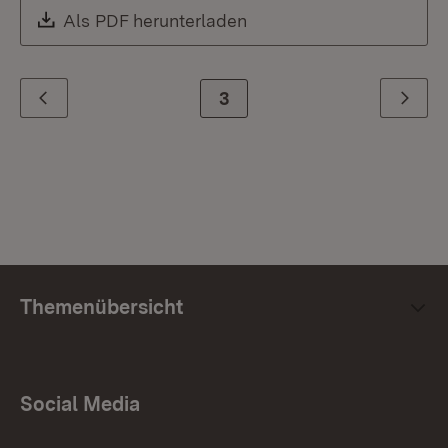
Download:
Als PDF herunterladen
(Öffnet in neuem Fenste
Zur Seite
3
Zurück
Weiter
Themenübersicht
Social Media