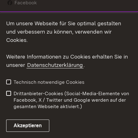
Facebook
Instagram
Um unsere Webseite für Sie optimal gestalten
Social Wall
und verbessern zu können, verwenden wir
Cookies.
Youtube
Weitere Informationen zu Cookies erhalten Sie in
Zum 
unserer
Datenschutzerklärung
.
Kontakt
Datenschutz
Erklärung zur
Benutzungshinweise
Technisch notwendige Cookies
Barrierefreiheit
Drittanbieter-Cookies (Social-Media-Elemente von
Impressum
Cookies
Facebook, X / Twitter und Google werden auf der
gesamten Webseite aktiviert.)
Akzeptieren
Link zum Landesportal