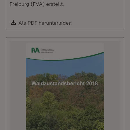
Freiburg (FVA) erstellt.
Download:
Als PDF herunterladen
(Öffnet in neuem Fenste