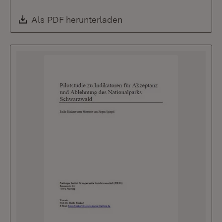
Download:
Als PDF herunterladen
(Öffnet in neuem Fenste