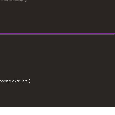
eite aktiviert.)
Zum Seitenanfang
Benutzungshinweise
Impressum
Cookies