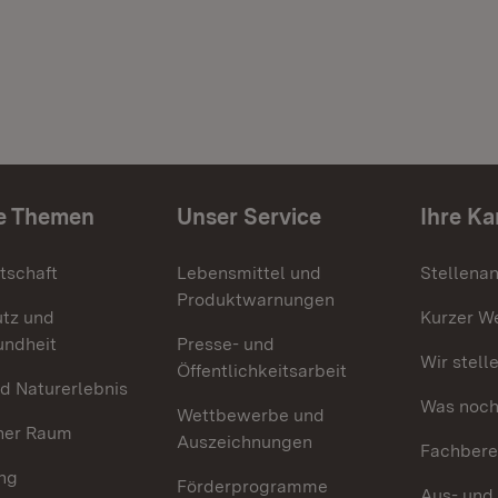
e Themen
Unser Service
Ihre Ka
tschaft
Lebensmittel und
Stellena
Produktwarnungen
utz und
Kurzer W
undheit
Presse- und
Wir stell
Öffentlichkeitsarbeit
d Naturerlebnis
Was noch 
Wettbewerbe und
her Raum
Auszeichnungen
Fachbere
ng
Förderprogramme
Aus- und