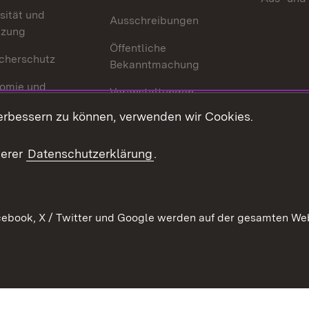
sität und
Ausschreibungen
tzung
Öffentliche
cherschutz
Bekanntmachung
omie und
Veranstaltungen
ion
erbessern zu können, verwenden wir Cookies.
Mediathek
Publikationen
serer
Datenschutzerklärung
.
Kontakt
ebook, X / Twitter und Google werden auf der gesamten Webs
Kontakt
Datenschutz
Erklärung zur Barrierefreiheit