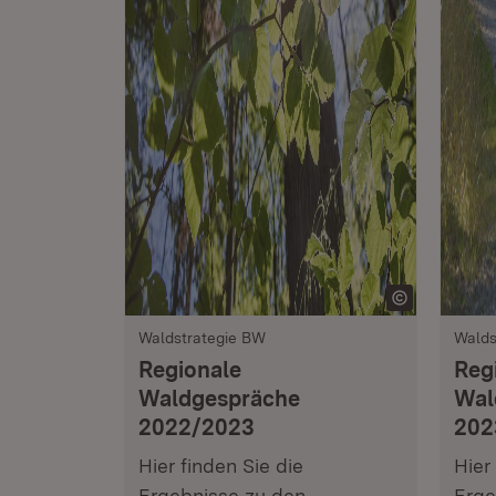
Waldstrategie BW
Walds
Regionale
Reg
Waldgespräche
Wal
2022/2023
202
Hier finden Sie die
Hier
Ergebnisse zu den
Erge