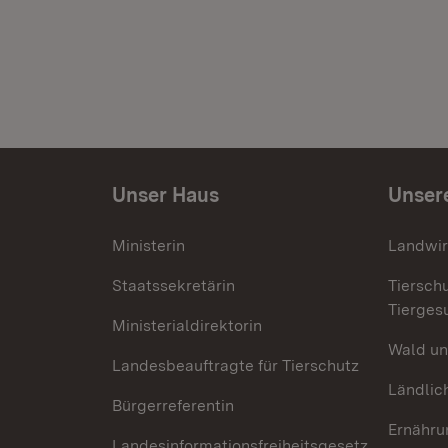
Unser Haus
Unser
Ministerin
Landwir
Staatssekretärin
Tiersch
Tierges
Ministerialdirektorin
Wald un
Landesbeauftragte für Tierschutz
Ländlic
Bürgerreferentin
Ernähru
Landesinformationsfreiheitsgesetz