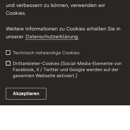
Social Wall
und verbessern zu können, verwenden wir
Cookies.
Youtube
Weitere Informationen zu Cookies erhalten Sie in
Zum 
unserer
Datenschutzerklärung
.
Kontakt
Datenschutz
Erklärung zur
Benutzungshinweise
Technisch notwendige Cookies
Barrierefreiheit
Drittanbieter-Cookies (Social-Media-Elemente von
Impressum
Cookies
Facebook, X / Twitter und Google werden auf der
gesamten Webseite aktiviert.)
Akzeptieren
Link zum Landesportal