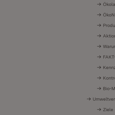
Ökola
ÖkoN
Produ
Aktio
Waru
FAKT
Kennz
Kontr
Bio-M
Umweltver
Ziele