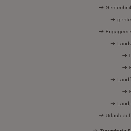
Gentechnik
gente
Engagemen
Landw
Landf
Land
Urlaub au
Tierschutz &