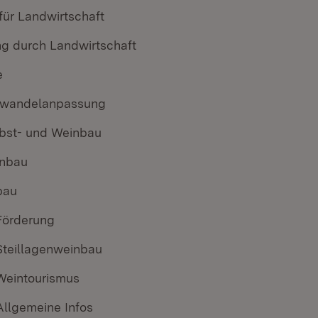
 für Landwirtschaft
g durch Landwirtschaft
e
awandelanpassung
Obst- und Weinbau
enbau
bau
Förderung
Steillagenweinbau
Weintourismus
Allgemeine Infos