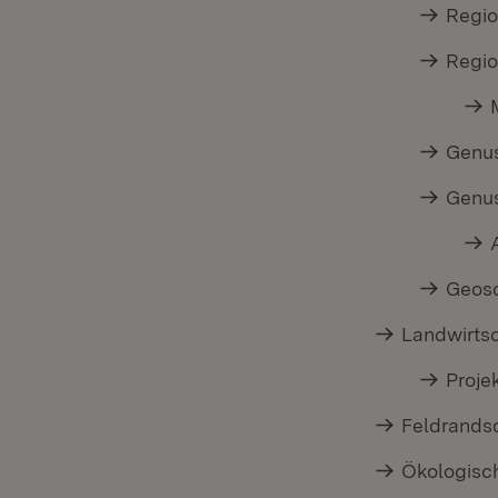
Regio
Regio
Genus
Genu
Geos
Landwirtsc
Proje
Feldrandsc
Ökologisc