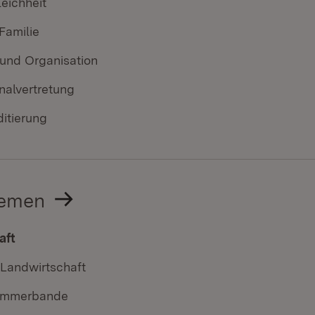
eichheit
Familie
und Organisation
nalvertretung
itierung
hemen
aft
 Landwirtschaft
emmerbande