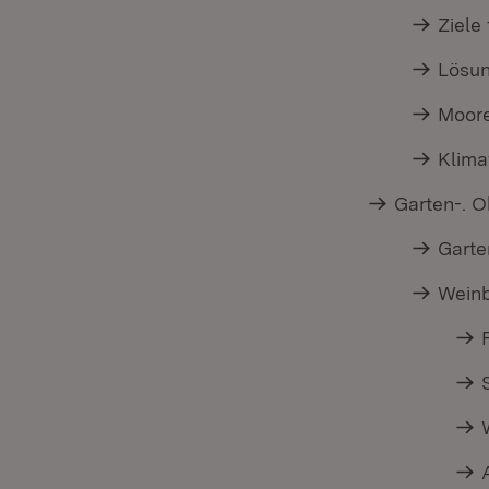
Ziele
Lösun
Moor
Klim
Garten-. 
Gart
Wein