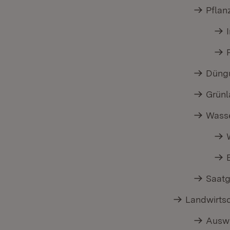
Pflan
Düng
Grün
Wasse
Saatg
Landwirts
Ausw