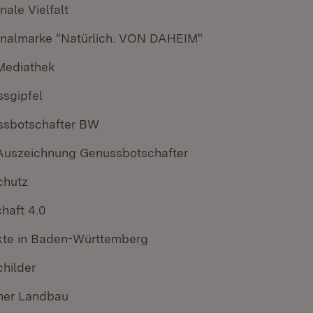
nale Vielfalt
nalmarke "Natürlich. VON DAHEIM"
Mediathek
sgipfel
ssbotschafter BW
Auszeichnung Genussbotschafter
chutz
haft 4.0
kte in Baden-Württemberg
hilder
her Landbau