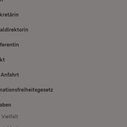
kretärin
ialdirektorin
ferentin
kt
 Anfahrt
mationsfreiheitsgesetz
gaben
 Vielfalt