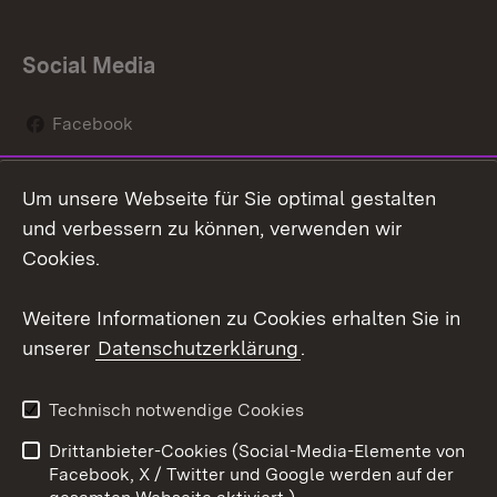
Social Media
Facebook
Instagram
Um unsere Webseite für Sie optimal gestalten
Social Wall
und verbessern zu können, verwenden wir
Cookies.
Youtube
Weitere Informationen zu Cookies erhalten Sie in
Zum 
unserer
Datenschutzerklärung
.
Kontakt
Datenschutz
Erklärung zur
Benutzungshinweise
Technisch notwendige Cookies
Barrierefreiheit
Drittanbieter-Cookies (Social-Media-Elemente von
Impressum
Cookies
Facebook, X / Twitter und Google werden auf der