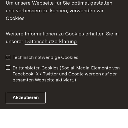
Um unsere Webseite für Sie optimal gestalten
Social Wall
und verbessern zu können, verwenden wir
Cookies.
Youtube
Weitere Informationen zu Cookies erhalten Sie in
Zum 
unserer
Datenschutzerklärung
.
Kontakt
Datenschutz
Erklärung zur
Benutzungshinweise
Technisch notwendige Cookies
Barrierefreiheit
Drittanbieter-Cookies (Social-Media-Elemente von
Impressum
Cookies
Facebook, X / Twitter und Google werden auf der
gesamten Webseite aktiviert.)
Akzeptieren
Link zum Landesportal