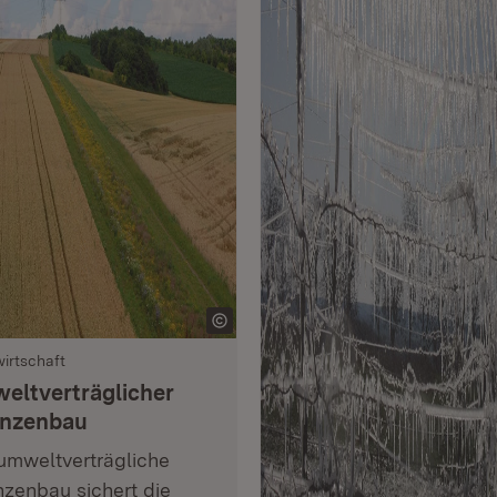
irtschaft
eltverträglicher
anzenbau
umweltverträgliche
nzenbau sichert die