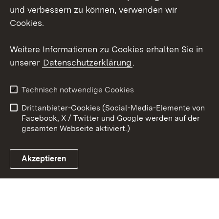
Social Wall
und verbessern zu können, verwenden wir
Cookies.
Youtube
Weitere Informationen zu Cookies erhalten Sie in
Zum 
unserer
Datenschutzerklärung
.
Kontakt
Datenschutz
Erklärung zur
Benutzungshinweise
Technisch notwendige Cookies
Barrierefreiheit
Drittanbieter-Cookies (Social-Media-Elemente von
Impressum
Cookies
Facebook, X / Twitter und Google werden auf der
gesamten Webseite aktiviert.)
Akzeptieren
Link zum Landesportal