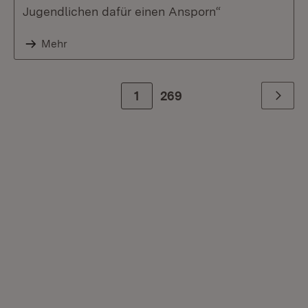
Jugendlichen dafür einen Ansporn“
Mehr
1
Zur letzte Seite
269
Weiter