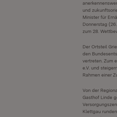
anerkennenswert
und zukunftsori
Minister für Er
Donnerstag (26.
zum 28. Wettbewe
Der Ortsteil Gr
den Bundesentsc
vertreten. Zum 
e.V. und steiger
Rahmen einer Zuk
Von der Region
Gasthof Linde g
Versorgungszent
Klettgau runden