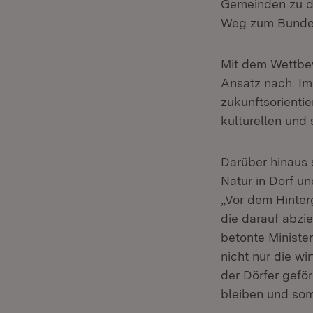
Gemeinden zu di
Weg zum Bundese
Mit dem Wettbew
Ansatz nach. Im
zukunftsorientie
kulturellen und
Darüber hinaus s
Natur in Dorf un
„Vor dem Hinter
die darauf abzi
betonte Ministe
nicht nur die wi
der Dörfer geför
bleiben und somi