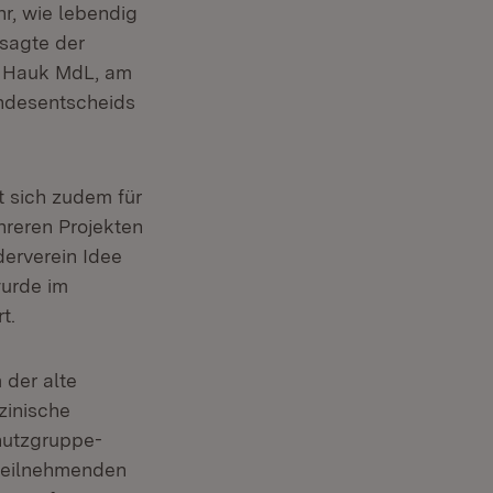
r, wie lebendig
 sagte der
r Hauk MdL, am
andesentscheids
t sich zudem für
hreren Projekten
derverein Idee
wurde im
t.
der alte
zinische
hutzgruppe-
 teilnehmenden