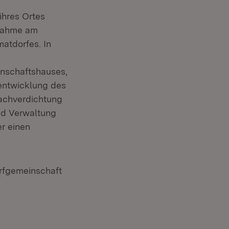
ihres Ortes
lnahme am
atdorfes. In
inschaftshauses,
entwicklung des
achverdichtung
nd Verwaltung
er einen
orfgemeinschaft