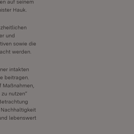
en auf seinem
ister Hauk.
zheitlichen
ver und
ativen sowie die
racht werden.
ner intakten
te beitragen.
uf Maßnahmen,
 zu nutzen“
 Betrachtung
 Nachhaltigkeit
v und lebenswert