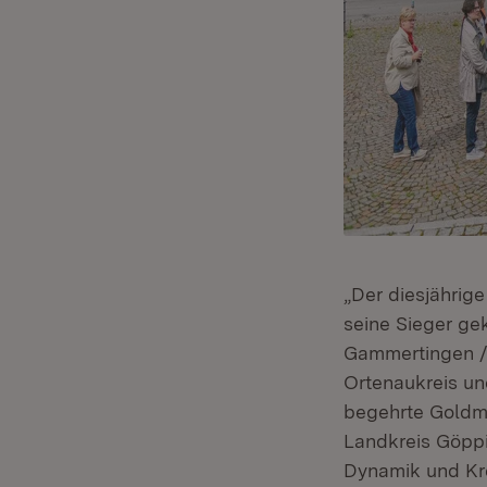
„Der diesjährig
seine Sieger gek
Gammertingen / 
Ortenaukreis u
begehrte Goldme
Landkreis Göpp
Dynamik und Kre