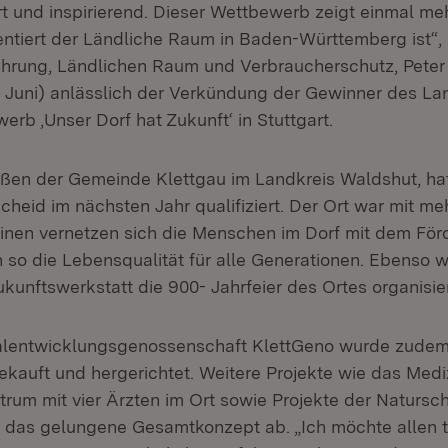
 und inspirierend. Dieser Wettbewerb zeigt einmal meh
entiert der Ländliche Raum in Baden-Württemberg ist“,
nährung, Ländlichen Raum und Verbraucherschutz, Pete
 Juni) anlässlich der Verkündung der Gewinner des L
rb ,Unser Dorf hat Zukunft‘ in Stuttgart.
ießen der Gemeinde Klettgau im Landkreis Waldshut, ha
heid im nächsten Jahr qualifiziert. Der Ort war mit me
einen vernetzen sich die Menschen im Dorf mit dem För
n so die Lebensqualität für alle Generationen. Ebenso 
unftswerkstatt die 900- Jahrfeier des Ortes organisier
alentwicklungsgenossenschaft KlettGeno wurde zudem 
ekauft und hergerichtet. Weitere Projekte wie das Medi
rum mit vier Ärzten im Ort sowie Projekte der Natursc
 das gelungene Gesamtkonzept ab. „Ich möchte allen