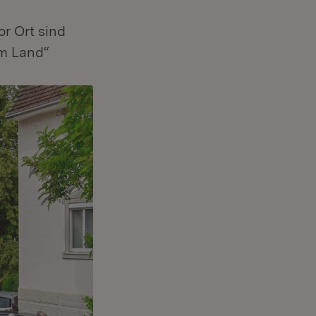
r Ort sind
em Land“