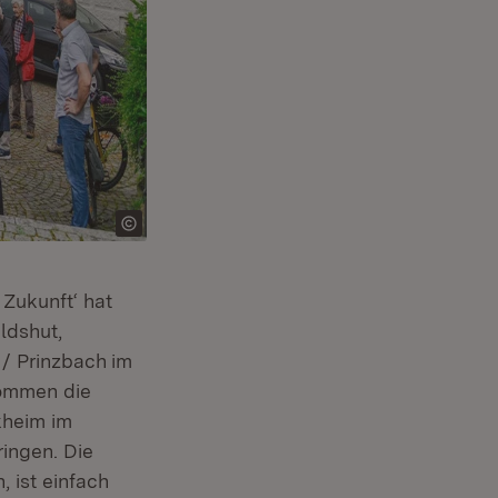
 Zukunft‘ hat
ldshut,
 / Prinzbach
im
kommen die
kheim im
ingen. Die
 ist einfach