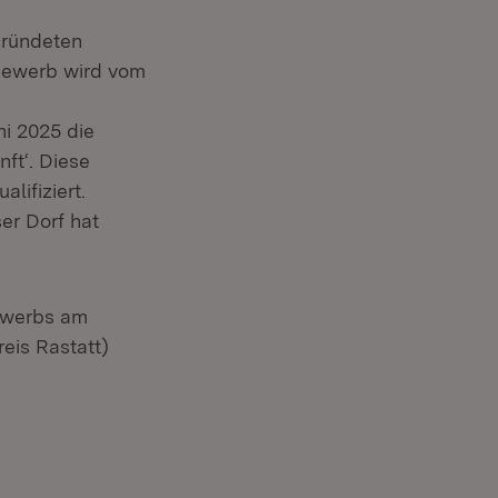
gründeten
bewerb wird vom
ni 2025 die
ft‘. Diese
lifiziert.
er Dorf hat
ewerbs am
eis Rastatt)