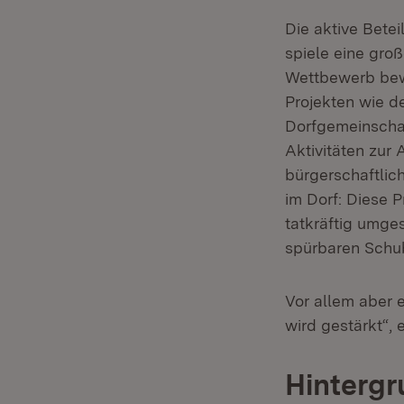
Die aktive Bete
spiele eine gro
Wettbewerb bewe
Projekten wie d
Dorfgemeinschaf
Aktivitäten zur
bürgerschaftli
im Dorf: Diese 
tatkräftig umge
spürbaren Schu
Vor allem aber 
wird gestärkt“, 
Hintergr