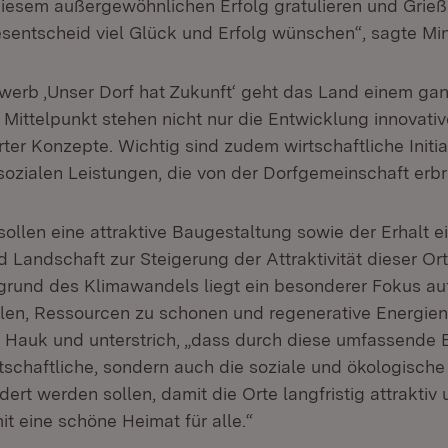
esem außergewöhnlichen Erfolg gratulieren und Grieß
ntscheid viel Glück und Erfolg wünschen“, sagte Min
erb ‚Unser Dorf hat Zukunft‘ geht das Land einem gan
 Mittelpunkt stehen nicht nur die Entwicklung innovati
rter Konzepte. Wichtig sind zudem wirtschaftliche Initi
 sozialen Leistungen, die von der Dorfgemeinschaft erb
ollen eine attraktive Baugestaltung sowie der Erhalt ei
d Landschaft zur Steigerung der Attraktivität dieser Or
grund des Klimawandels liegt ein besonderer Fokus a
elen, Ressourcen zu schonen und regenerative Energien
r Hauk und unterstrich, „dass durch diese umfassende
rtschaftliche, sondern auch die soziale und ökologische
dert werden sollen, damit die Orte langfristig attrakti
t eine schöne Heimat für alle.“