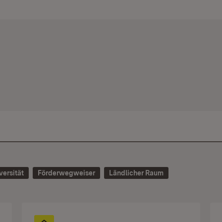
versität
Förderwegweiser
Ländlicher Raum