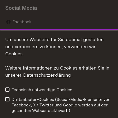
Social Media
Facebook
Instagram
Um unsere Webseite für Sie optimal gestalten
Social Wall
und verbessern zu können, verwenden wir
Cookies.
Youtube
Weitere Informationen zu Cookies erhalten Sie in
Zum 
unserer
Datenschutzerklärung
.
Kontakt
Datenschutz
Erklärung zur
Benutzungshinweise
Technisch notwendige Cookies
Barrierefreiheit
Drittanbieter-Cookies (Social-Media-Elemente von
Impressum
Cookies
Facebook, X / Twitter und Google werden auf der
gesamten Webseite aktiviert.)