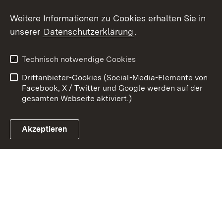
Weitere Informationen zu Cookies erhalten Sie in
Zum 
unserer
Datenschutzerklärung
.
Kontakt
Datenschutz
Erklärung zur
Benutzungshinweise
Technisch notwendige Cookies
Barrierefreiheit
Drittanbieter-Cookies (Social-Media-Elemente von
Impressum
Cookies
Facebook, X / Twitter und Google werden auf der
gesamten Webseite aktiviert.)
Akzeptieren
Link zum Landesportal